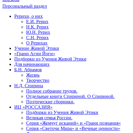
Персональный раздел
Рерихи, о них
Е.И. Рерих
Н.К. Рерих
Ю.Н. Рерих
С.Н. Рерих
О Рерихах
Учение Живой Этики
«Грани Агни Йоги»
Подборки из Учения Живой Этики
Для начинающих
Б.Н. Абрамов
Жизнь
Творчество
Н.Д. Спирина
Полное собрание трудов.
Отдельные книги Спириной. О Спириной.
Поэтические сборники.
ИЦ «РОССАЗИЯ»
Подборки из Учения Живой Этики
Великая семья России.
Серия «Жемчуг исканий» и «Грани познания»
Серия «Светочи Мира» и «Вечные ценности»