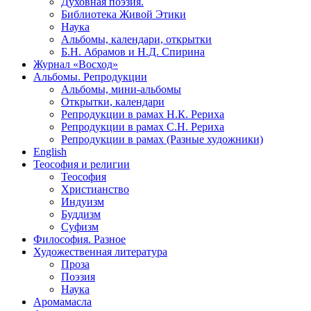
Духовная поэзия.
Библиотека Живой Этики
Наука
Альбомы, календари, открытки
Б.Н. Абрамов и Н.Д. Спирина
Журнал «Восход»
Альбомы. Репродукции
Альбомы, мини-альбомы
Открытки, календари
Репродукции в рамах Н.К. Рериха
Репродукции в рамах С.Н. Рериха
Репродукции в рамах (Разные художники)
English
Теософия и религии
Теософия
Христианство
Индуизм
Буддизм
Суфизм
Философия. Разное
Художественная литература
Проза
Поэзия
Наука
Аромамасла