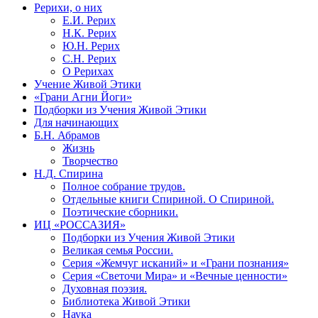
Рерихи, о них
Е.И. Рерих
Н.К. Рерих
Ю.Н. Рерих
С.Н. Рерих
О Рерихах
Учение Живой Этики
«Грани Агни Йоги»
Подборки из Учения Живой Этики
Для начинающих
Б.Н. Абрамов
Жизнь
Творчество
Н.Д. Спирина
Полное собрание трудов.
Отдельные книги Спириной. О Спириной.
Поэтические сборники.
ИЦ «РОССАЗИЯ»
Подборки из Учения Живой Этики
Великая семья России.
Серия «Жемчуг исканий» и «Грани познания»
Серия «Светочи Мира» и «Вечные ценности»
Духовная поэзия.
Библиотека Живой Этики
Наука