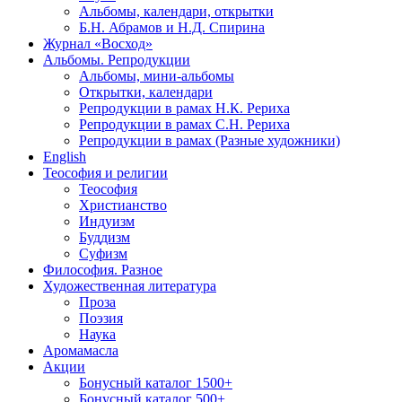
Альбомы, календари, открытки
Б.Н. Абрамов и Н.Д. Спирина
Журнал «Восход»
Альбомы. Репродукции
Альбомы, мини-альбомы
Открытки, календари
Репродукции в рамах Н.К. Рериха
Репродукции в рамах С.Н. Рериха
Репродукции в рамах (Разные художники)
English
Теософия и религии
Теософия
Христианство
Индуизм
Буддизм
Суфизм
Философия. Разное
Художественная литература
Проза
Поэзия
Наука
Аромамасла
Акции
Бонусный каталог 1500+
Бонусный каталог 500+