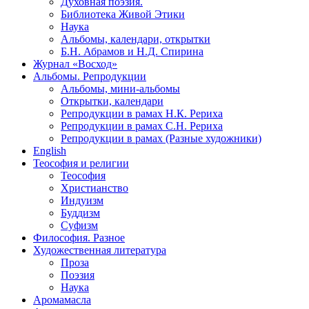
Духовная поэзия.
Библиотека Живой Этики
Наука
Альбомы, календари, открытки
Б.Н. Абрамов и Н.Д. Спирина
Журнал «Восход»
Альбомы. Репродукции
Альбомы, мини-альбомы
Открытки, календари
Репродукции в рамах Н.К. Рериха
Репродукции в рамах С.Н. Рериха
Репродукции в рамах (Разные художники)
English
Теософия и религии
Теософия
Христианство
Индуизм
Буддизм
Суфизм
Философия. Разное
Художественная литература
Проза
Поэзия
Наука
Аромамасла