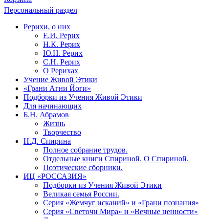
Персональный раздел
Рерихи, о них
Е.И. Рерих
Н.К. Рерих
Ю.Н. Рерих
С.Н. Рерих
О Рерихах
Учение Живой Этики
«Грани Агни Йоги»
Подборки из Учения Живой Этики
Для начинающих
Б.Н. Абрамов
Жизнь
Творчество
Н.Д. Спирина
Полное собрание трудов.
Отдельные книги Спириной. О Спириной.
Поэтические сборники.
ИЦ «РОССАЗИЯ»
Подборки из Учения Живой Этики
Великая семья России.
Серия «Жемчуг исканий» и «Грани познания»
Серия «Светочи Мира» и «Вечные ценности»