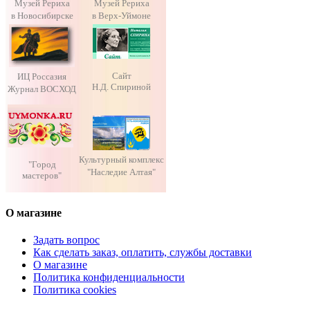
Музей Рериха
Музей Рериха
в Новосибирске
в Верх-Уймоне
Сайт
ИЦ Россазия
Н.Д. Спириной
Журнал ВОСХОД
Культурный комплекс
"Город
"Наследие Алтая"
мастеров"
О магазине
Задать вопрос
Как сделать заказ, оплатить, службы доставки
О магазине
Политика конфиденциальности
Политика cookies