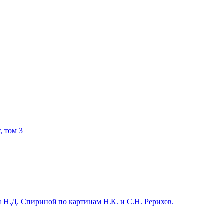
 том 3
.Д. Спириной по картинам Н.К. и С.Н. Рерихов.