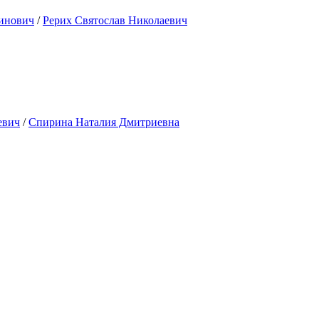
инович
/
Рерих Святослав Николаевич
евич
/
Спирина Наталия Дмитриевна