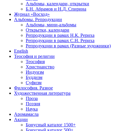
Альбомы, календари, открытки
Б.Н. Абрамов и Н.Д. Спирина
Журнал «Восход»
Альбомы. Репродукции
Альбомы, мини-альбомы
Открытки, календари
Репродукции в рамах Н.К. Рериха
Репродукции в рамах С.Н. Рериха
Репродукции в рамах (Разные художники)
English
Теософия и религии
Теософия
Христианство
Индуизм
Буддизм
Суфизм
Философия. Разное
Художественная литература
Проза
Поэзия
Наука
Аромамасла
Акции
Бонусный каталог 1500+
Бонусный каталог 500+