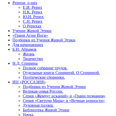
Рерихи, о них
Е.И. Рерих
Н.К. Рерих
Ю.Н. Рерих
С.Н. Рерих
О Рерихах
Учение Живой Этики
«Грани Агни Йоги»
Подборки из Учения Живой Этики
Для начинающих
Б.Н. Абрамов
Жизнь
Творчество
Н.Д. Спирина
Полное собрание трудов.
Отдельные книги Спириной. О Спириной.
Поэтические сборники.
ИЦ «РОССАЗИЯ»
Подборки из Учения Живой Этики
Великая семья России.
Серия «Жемчуг исканий» и «Грани познания»
Серия «Светочи Мира» и «Вечные ценности»
Духовная поэзия.
Библиотека Живой Этики
Наука