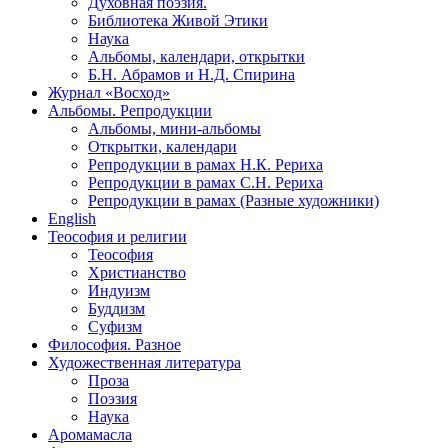
Духовная поэзия.
Библиотека Живой Этики
Наука
Альбомы, календари, открытки
Б.Н. Абрамов и Н.Д. Спирина
Журнал «Восход»
Альбомы. Репродукции
Альбомы, мини-альбомы
Открытки, календари
Репродукции в рамах Н.К. Рериха
Репродукции в рамах С.Н. Рериха
Репродукции в рамах (Разные художники)
English
Теософия и религии
Теософия
Христианство
Индуизм
Буддизм
Суфизм
Философия. Разное
Художественная литература
Проза
Поэзия
Наука
Аромамасла