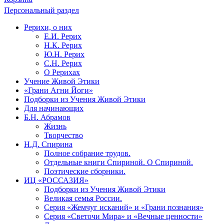
Персональный раздел
Рерихи, о них
Е.И. Рерих
Н.К. Рерих
Ю.Н. Рерих
С.Н. Рерих
О Рерихах
Учение Живой Этики
«Грани Агни Йоги»
Подборки из Учения Живой Этики
Для начинающих
Б.Н. Абрамов
Жизнь
Творчество
Н.Д. Спирина
Полное собрание трудов.
Отдельные книги Спириной. О Спириной.
Поэтические сборники.
ИЦ «РОССАЗИЯ»
Подборки из Учения Живой Этики
Великая семья России.
Серия «Жемчуг исканий» и «Грани познания»
Серия «Светочи Мира» и «Вечные ценности»