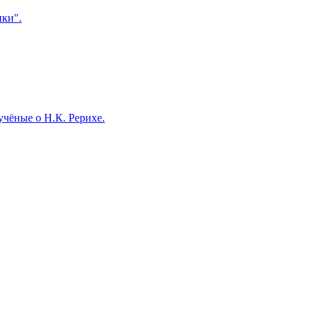
ки".
ые о Н.К. Рерихе.