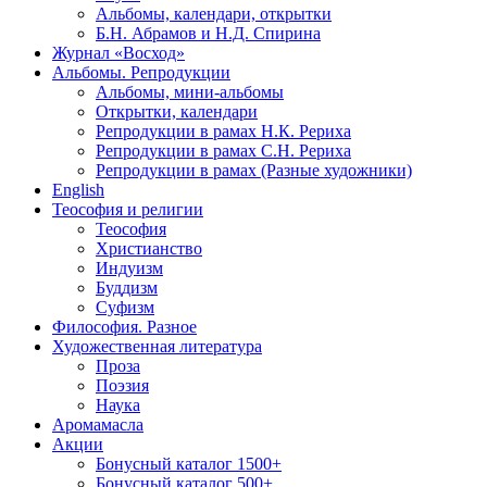
Альбомы, календари, открытки
Б.Н. Абрамов и Н.Д. Спирина
Журнал «Восход»
Альбомы. Репродукции
Альбомы, мини-альбомы
Открытки, календари
Репродукции в рамах Н.К. Рериха
Репродукции в рамах С.Н. Рериха
Репродукции в рамах (Разные художники)
English
Теософия и религии
Теософия
Христианство
Индуизм
Буддизм
Суфизм
Философия. Разное
Художественная литература
Проза
Поэзия
Наука
Аромамасла
Акции
Бонусный каталог 1500+
Бонусный каталог 500+