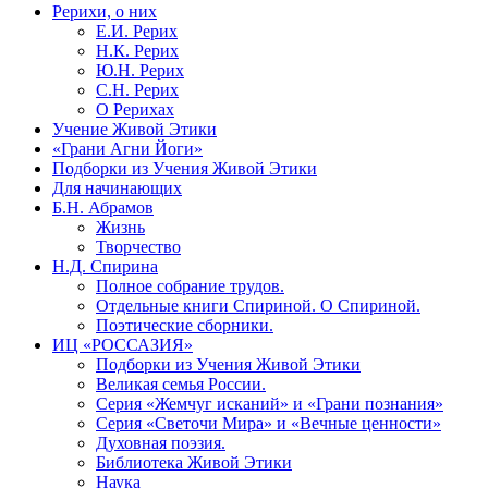
Рерихи, о них
Е.И. Рерих
Н.К. Рерих
Ю.Н. Рерих
С.Н. Рерих
О Рерихах
Учение Живой Этики
«Грани Агни Йоги»
Подборки из Учения Живой Этики
Для начинающих
Б.Н. Абрамов
Жизнь
Творчество
Н.Д. Спирина
Полное собрание трудов.
Отдельные книги Спириной. О Спириной.
Поэтические сборники.
ИЦ «РОССАЗИЯ»
Подборки из Учения Живой Этики
Великая семья России.
Серия «Жемчуг исканий» и «Грани познания»
Серия «Светочи Мира» и «Вечные ценности»
Духовная поэзия.
Библиотека Живой Этики
Наука