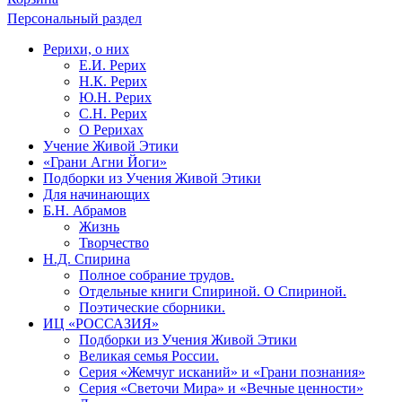
Персональный раздел
Рерихи, о них
Е.И. Рерих
Н.К. Рерих
Ю.Н. Рерих
С.Н. Рерих
О Рерихах
Учение Живой Этики
«Грани Агни Йоги»
Подборки из Учения Живой Этики
Для начинающих
Б.Н. Абрамов
Жизнь
Творчество
Н.Д. Спирина
Полное собрание трудов.
Отдельные книги Спириной. О Спириной.
Поэтические сборники.
ИЦ «РОССАЗИЯ»
Подборки из Учения Живой Этики
Великая семья России.
Серия «Жемчуг исканий» и «Грани познания»
Серия «Светочи Мира» и «Вечные ценности»