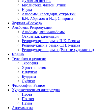
Духовная поэзия.
Библиотека Живой Этики
Наука
Альбомы, календари, открытки
Б.Н. Абрамов и Н.Д. Спирина
Журнал «Восход»
Альбомы. Репродукции
Альбомы, мини-альбомы
Открытки, календари
Репродукции в рамах Н.К. Рериха
Репродукции в рамах С.Н. Рериха
Репродукции в рамах (Разные художники)
English
Теософия и религии
Теософия
Христианство
Индуизм
Буддизм
Суфизм
Философия. Разное
Художественная литература
Проза
Поэзия
Наука
Аромамасла