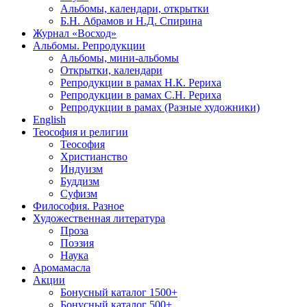
Альбомы, календари, открытки
Б.Н. Абрамов и Н.Д. Спирина
Журнал «Восход»
Альбомы. Репродукции
Альбомы, мини-альбомы
Открытки, календари
Репродукции в рамах Н.К. Рериха
Репродукции в рамах С.Н. Рериха
Репродукции в рамах (Разные художники)
English
Теософия и религии
Теософия
Христианство
Индуизм
Буддизм
Суфизм
Философия. Разное
Художественная литература
Проза
Поэзия
Наука
Аромамасла
Акции
Бонусный каталог 1500+
Бонусный каталог 500+