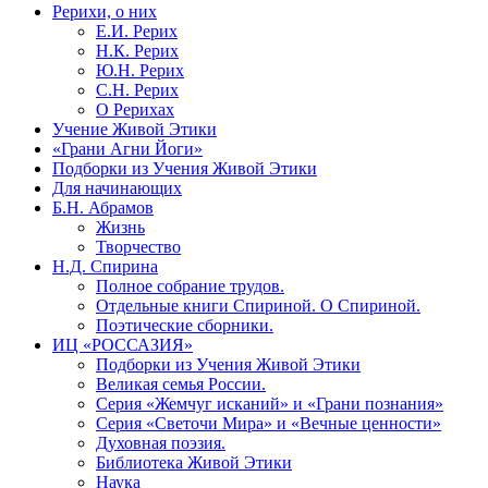
Рерихи, о них
Е.И. Рерих
Н.К. Рерих
Ю.Н. Рерих
С.Н. Рерих
О Рерихах
Учение Живой Этики
«Грани Агни Йоги»
Подборки из Учения Живой Этики
Для начинающих
Б.Н. Абрамов
Жизнь
Творчество
Н.Д. Спирина
Полное собрание трудов.
Отдельные книги Спириной. О Спириной.
Поэтические сборники.
ИЦ «РОССАЗИЯ»
Подборки из Учения Живой Этики
Великая семья России.
Серия «Жемчуг исканий» и «Грани познания»
Серия «Светочи Мира» и «Вечные ценности»
Духовная поэзия.
Библиотека Живой Этики
Наука