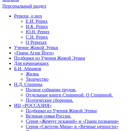
Персональный раздел
Рерихи, о них
Е.И. Рерих
Н.К. Рерих
Ю.Н. Рерих
С.Н. Рерих
О Рерихах
Учение Живой Этики
«Грани Агни Йоги»
Подборки из Учения Живой Этики
Для начинающих
Б.Н. Абрамов
Жизнь
Творчество
Н.Д. Спирина
Полное собрание трудов.
Отдельные книги Спириной. О Спириной.
Поэтические сборники.
ИЦ «РОССАЗИЯ»
Подборки из Учения Живой Этики
Великая семья России.
Серия «Жемчуг исканий» и «Грани познания»
Серия «Светочи Мира» и «Вечные ценности»