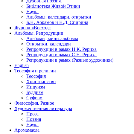
Духовная поэзия.
Библиотека Живой Этики
Наука
Альбомы, календари, открытки
Б.Н. Абрамов и Н.Д. Спирина
Журнал «Восход»
Альбомы. Репродукции
Альбомы, мини-альбомы
Открытки, календари
Репродукции в рамах Н.К. Рериха
Репродукции в рамах С.Н. Рериха
Репродукции в рамах (Разные художники)
English
Теософия и религии
Теософия
Христианство
Индуизм
Буддизм
Суфизм
Философия. Разное
Художественная литература
Проза
Поэзия
Наука
Аромамасла