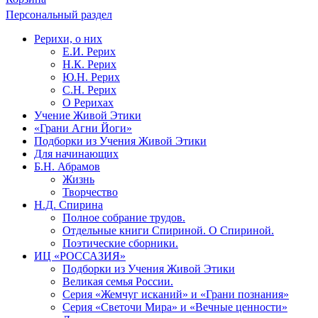
Персональный раздел
Рерихи, о них
Е.И. Рерих
Н.К. Рерих
Ю.Н. Рерих
С.Н. Рерих
О Рерихах
Учение Живой Этики
«Грани Агни Йоги»
Подборки из Учения Живой Этики
Для начинающих
Б.Н. Абрамов
Жизнь
Творчество
Н.Д. Спирина
Полное собрание трудов.
Отдельные книги Спириной. О Спириной.
Поэтические сборники.
ИЦ «РОССАЗИЯ»
Подборки из Учения Живой Этики
Великая семья России.
Серия «Жемчуг исканий» и «Грани познания»
Серия «Светочи Мира» и «Вечные ценности»