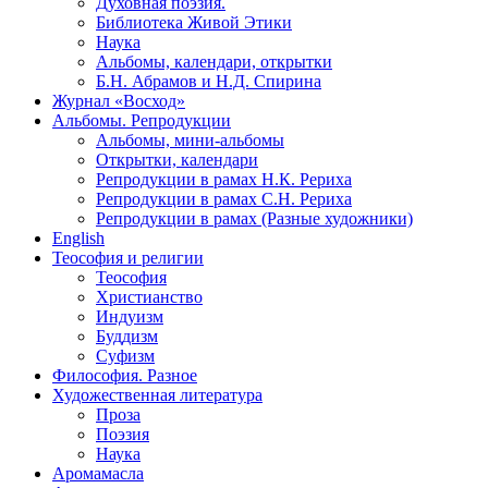
Духовная поэзия.
Библиотека Живой Этики
Наука
Альбомы, календари, открытки
Б.Н. Абрамов и Н.Д. Спирина
Журнал «Восход»
Альбомы. Репродукции
Альбомы, мини-альбомы
Открытки, календари
Репродукции в рамах Н.К. Рериха
Репродукции в рамах С.Н. Рериха
Репродукции в рамах (Разные художники)
English
Теософия и религии
Теософия
Христианство
Индуизм
Буддизм
Суфизм
Философия. Разное
Художественная литература
Проза
Поэзия
Наука
Аромамасла