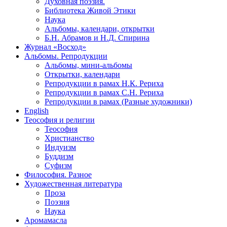
Духовная поэзия.
Библиотека Живой Этики
Наука
Альбомы, календари, открытки
Б.Н. Абрамов и Н.Д. Спирина
Журнал «Восход»
Альбомы. Репродукции
Альбомы, мини-альбомы
Открытки, календари
Репродукции в рамах Н.К. Рериха
Репродукции в рамах С.Н. Рериха
Репродукции в рамах (Разные художники)
English
Теософия и религии
Теософия
Христианство
Индуизм
Буддизм
Суфизм
Философия. Разное
Художественная литература
Проза
Поэзия
Наука
Аромамасла