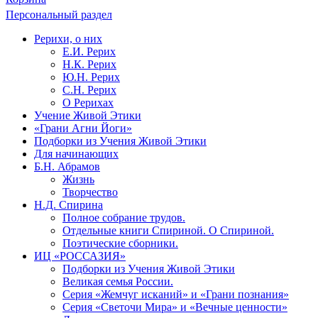
Персональный раздел
Рерихи, о них
Е.И. Рерих
Н.К. Рерих
Ю.Н. Рерих
С.Н. Рерих
О Рерихах
Учение Живой Этики
«Грани Агни Йоги»
Подборки из Учения Живой Этики
Для начинающих
Б.Н. Абрамов
Жизнь
Творчество
Н.Д. Спирина
Полное собрание трудов.
Отдельные книги Спириной. О Спириной.
Поэтические сборники.
ИЦ «РОССАЗИЯ»
Подборки из Учения Живой Этики
Великая семья России.
Серия «Жемчуг исканий» и «Грани познания»
Серия «Светочи Мира» и «Вечные ценности»