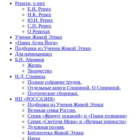
Рерихи, о них
Е.И. Рерих
Н.К. Рерих
Ю.Н. Рерих
С.Н. Рерих
О Рерихах
Учение Живой Этики
«Грани Агни Йоги»
Подборки из Учения Живой Этики
Для начинающих
Б.Н. Абрамов
Жизнь
Творчество
Н.Д. Спирина
Полное собрание трудов.
Отдельные книги Спириной. О Спириной.
Поэтические сборники.
ИЦ «РОССАЗИЯ»
Подборки из Учения Живой Этики
Великая семья России.
Серия «Жемчуг исканий» и «Грани познания»
Серия «Светочи Мира» и «Вечные ценности»
Духовная поэзия.
Библиотека Живой Этики
Наука