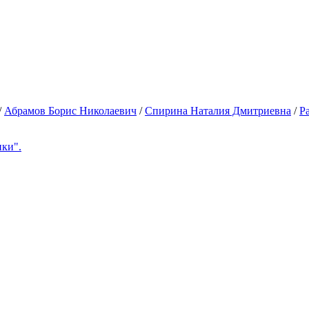
/
Абрамов Борис Николаевич
/
Спирина Наталия Дмитриевна
/
Р
ки".