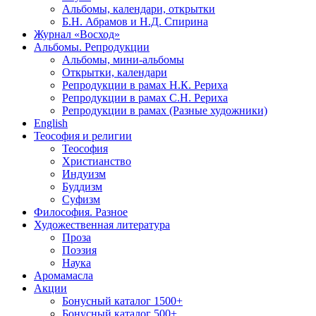
Альбомы, календари, открытки
Б.Н. Абрамов и Н.Д. Спирина
Журнал «Восход»
Альбомы. Репродукции
Альбомы, мини-альбомы
Открытки, календари
Репродукции в рамах Н.К. Рериха
Репродукции в рамах С.Н. Рериха
Репродукции в рамах (Разные художники)
English
Теософия и религии
Теософия
Христианство
Индуизм
Буддизм
Суфизм
Философия. Разное
Художественная литература
Проза
Поэзия
Наука
Аромамасла
Акции
Бонусный каталог 1500+
Бонусный каталог 500+