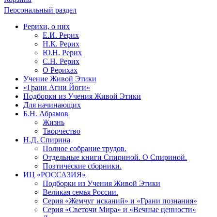
Персональный раздел
Рерихи, о них
Е.И. Рерих
Н.К. Рерих
Ю.Н. Рерих
С.Н. Рерих
О Рерихах
Учение Живой Этики
«Грани Агни Йоги»
Подборки из Учения Живой Этики
Для начинающих
Б.Н. Абрамов
Жизнь
Творчество
Н.Д. Спирина
Полное собрание трудов.
Отдельные книги Спириной. О Спириной.
Поэтические сборники.
ИЦ «РОССАЗИЯ»
Подборки из Учения Живой Этики
Великая семья России.
Серия «Жемчуг исканий» и «Грани познания»
Серия «Светочи Мира» и «Вечные ценности»