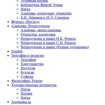
Духовная поэзия.
Библиотека Живой Этики
Наука
Альбомы, календари, открытки
Б.Н. Абрамов и Н.Д. Спирина
Журнал «Восход»
Альбомы. Репродукции
Альбомы, мини-альбомы
Открытки, календари
Репродукции в рамах Н.К. Рериха
Репродукции в рамах С.Н. Рериха
Репродукции в рамах (Разные художники)
English
Теософия и религии
Теософия
Христианство
Индуизм
Буддизм
Суфизм
Философия. Разное
Художественная литература
Проза
Поэзия
Наука
Аромамасла