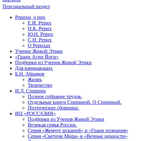
Персональный раздел
Рерихи, о них
Е.И. Рерих
Н.К. Рерих
Ю.Н. Рерих
С.Н. Рерих
О Рерихах
Учение Живой Этики
«Грани Агни Йоги»
Подборки из Учения Живой Этики
Для начинающих
Б.Н. Абрамов
Жизнь
Творчество
Н.Д. Спирина
Полное собрание трудов.
Отдельные книги Спириной. О Спириной.
Поэтические сборники.
ИЦ «РОССАЗИЯ»
Подборки из Учения Живой Этики
Великая семья России.
Серия «Жемчуг исканий» и «Грани познания»
Серия «Светочи Мира» и «Вечные ценности»