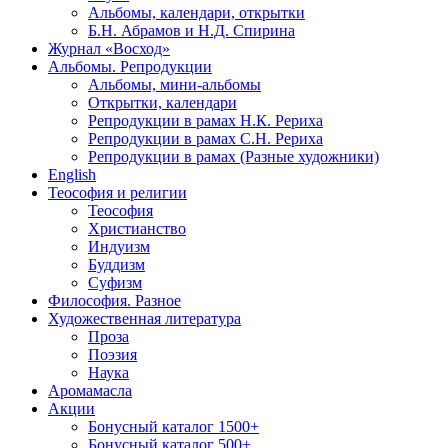
Альбомы, календари, открытки
Б.Н. Абрамов и Н.Д. Спирина
Журнал «Восход»
Альбомы. Репродукции
Альбомы, мини-альбомы
Открытки, календари
Репродукции в рамах Н.К. Рериха
Репродукции в рамах С.Н. Рериха
Репродукции в рамах (Разные художники)
English
Теософия и религии
Теософия
Христианство
Индуизм
Буддизм
Суфизм
Философия. Разное
Художественная литература
Проза
Поэзия
Наука
Аромамасла
Акции
Бонусный каталог 1500+
Бонусный каталог 500+