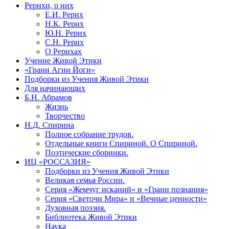
Рерихи, о них
Е.И. Рерих
Н.К. Рерих
Ю.Н. Рерих
С.Н. Рерих
О Рерихах
Учение Живой Этики
«Грани Агни Йоги»
Подборки из Учения Живой Этики
Для начинающих
Б.Н. Абрамов
Жизнь
Творчество
Н.Д. Спирина
Полное собрание трудов.
Отдельные книги Спириной. О Спириной.
Поэтические сборники.
ИЦ «РОССАЗИЯ»
Подборки из Учения Живой Этики
Великая семья России.
Серия «Жемчуг исканий» и «Грани познания»
Серия «Светочи Мира» и «Вечные ценности»
Духовная поэзия.
Библиотека Живой Этики
Наука