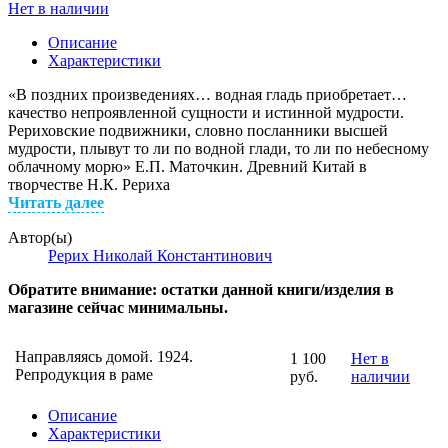
Нет в наличии
Описание
Характеристики
«В поздних произведениях… водная гладь приобретает…
качество непроявленной сущности и истинной мудрости.
Рериховские подвижники, словно посланники высшей
мудрости, плывут то ли по водной глади, то ли по небесному
облачному морю» Е.П. Маточкин. Древний Китай в
творчестве Н.К. Рериха
Читать далее
Автор(ы)
Рерих Николай Константинович
Обратите внимание: остатки данной книги/изделия в
магазине сейчас минимальны.
Направляясь домой. 1924.
1 100
Нет в
Репродукция в раме
руб.
наличии
Описание
Характеристики