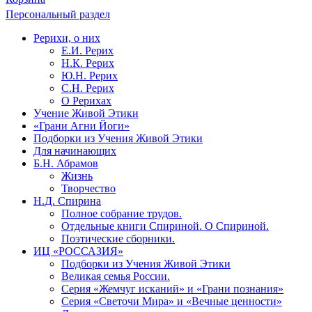
Персональный раздел
Рерихи, о них
Е.И. Рерих
Н.К. Рерих
Ю.Н. Рерих
С.Н. Рерих
О Рерихах
Учение Живой Этики
«Грани Агни Йоги»
Подборки из Учения Живой Этики
Для начинающих
Б.Н. Абрамов
Жизнь
Творчество
Н.Д. Спирина
Полное собрание трудов.
Отдельные книги Спириной. О Спириной.
Поэтические сборники.
ИЦ «РОССАЗИЯ»
Подборки из Учения Живой Этики
Великая семья России.
Серия «Жемчуг исканий» и «Грани познания»
Серия «Светочи Мира» и «Вечные ценности»