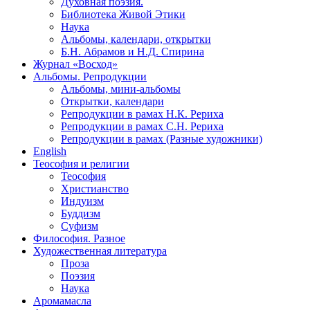
Духовная поэзия.
Библиотека Живой Этики
Наука
Альбомы, календари, открытки
Б.Н. Абрамов и Н.Д. Спирина
Журнал «Восход»
Альбомы. Репродукции
Альбомы, мини-альбомы
Открытки, календари
Репродукции в рамах Н.К. Рериха
Репродукции в рамах С.Н. Рериха
Репродукции в рамах (Разные художники)
English
Теософия и религии
Теософия
Христианство
Индуизм
Буддизм
Суфизм
Философия. Разное
Художественная литература
Проза
Поэзия
Наука
Аромамасла