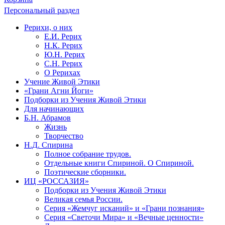
Персональный раздел
Рерихи, о них
Е.И. Рерих
Н.К. Рерих
Ю.Н. Рерих
С.Н. Рерих
О Рерихах
Учение Живой Этики
«Грани Агни Йоги»
Подборки из Учения Живой Этики
Для начинающих
Б.Н. Абрамов
Жизнь
Творчество
Н.Д. Спирина
Полное собрание трудов.
Отдельные книги Спириной. О Спириной.
Поэтические сборники.
ИЦ «РОССАЗИЯ»
Подборки из Учения Живой Этики
Великая семья России.
Серия «Жемчуг исканий» и «Грани познания»
Серия «Светочи Мира» и «Вечные ценности»