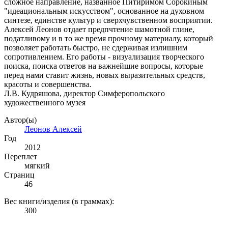
сложное направление, названное Питиримом Сорокиным
"идеациональным искусством", основанное на духовном
синтезе, единстве культур и сверхчувственном восприятии.
Алексей Леонов отдает предпчтение шамотной глине,
податливому и в то же время прочному материалу, который
позволяет работать быстро, не сдерживая излишним
сопротивлением. Его работы - визуализация творческого
поиска, поиска ответов на важнейшие вопросы, которые
перед нами ставит жизнь, новых выразительных средств,
красоты и совершенства.
Л.В. Кудряшова, директор Симферопольского
художественного музея
Автор(ы)
Леонов Алексей
Год
2012
Переплет
мягкий
Страниц
46
Вес книги/изделия (в граммах):
300