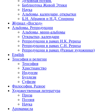
Духовная поэзия.
Библиотека Живой Этики
Наука
Альбомы, календари, открытки
Б.Н. Абрамов и Н.Д. Спирина
Журнал «Восход»
Альбомы. Репродукции
Альбомы, мини-альбомы
Открытки, календари
Репродукции в рамах Н.К. Рериха
Репродукции в рамах С.Н. Рериха
Репродукции в рамах (Разные художники)
English
Теософия и религии
Теософия
Христианство
Индуизм
Буддизм
Суфизм
Философия. Разное
Художественная литература
Проза
Поэзия
Наука
Аромамасла