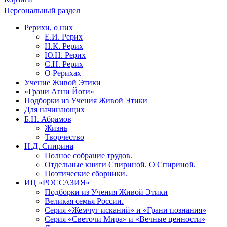
Персональный раздел
Рерихи, о них
Е.И. Рерих
Н.К. Рерих
Ю.Н. Рерих
С.Н. Рерих
О Рерихах
Учение Живой Этики
«Грани Агни Йоги»
Подборки из Учения Живой Этики
Для начинающих
Б.Н. Абрамов
Жизнь
Творчество
Н.Д. Спирина
Полное собрание трудов.
Отдельные книги Спириной. О Спириной.
Поэтические сборники.
ИЦ «РОССАЗИЯ»
Подборки из Учения Живой Этики
Великая семья России.
Серия «Жемчуг исканий» и «Грани познания»
Серия «Светочи Мира» и «Вечные ценности»