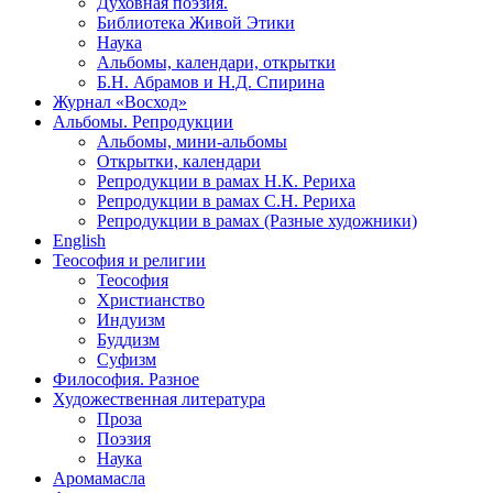
Духовная поэзия.
Библиотека Живой Этики
Наука
Альбомы, календари, открытки
Б.Н. Абрамов и Н.Д. Спирина
Журнал «Восход»
Альбомы. Репродукции
Альбомы, мини-альбомы
Открытки, календари
Репродукции в рамах Н.К. Рериха
Репродукции в рамах С.Н. Рериха
Репродукции в рамах (Разные художники)
English
Теософия и религии
Теософия
Христианство
Индуизм
Буддизм
Суфизм
Философия. Разное
Художественная литература
Проза
Поэзия
Наука
Аромамасла