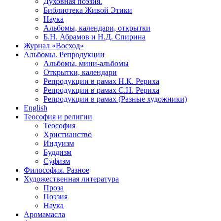
Духовная поэзия.
Библиотека Живой Этики
Наука
Альбомы, календари, открытки
Б.Н. Абрамов и Н.Д. Спирина
Журнал «Восход»
Альбомы. Репродукции
Альбомы, мини-альбомы
Открытки, календари
Репродукции в рамах Н.К. Рериха
Репродукции в рамах С.Н. Рериха
Репродукции в рамах (Разные художники)
English
Теософия и религии
Теософия
Христианство
Индуизм
Буддизм
Суфизм
Философия. Разное
Художественная литература
Проза
Поэзия
Наука
Аромамасла