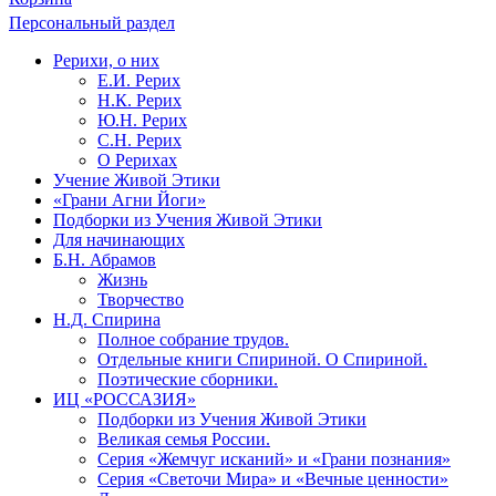
Персональный раздел
Рерихи, о них
Е.И. Рерих
Н.К. Рерих
Ю.Н. Рерих
С.Н. Рерих
О Рерихах
Учение Живой Этики
«Грани Агни Йоги»
Подборки из Учения Живой Этики
Для начинающих
Б.Н. Абрамов
Жизнь
Творчество
Н.Д. Спирина
Полное собрание трудов.
Отдельные книги Спириной. О Спириной.
Поэтические сборники.
ИЦ «РОССАЗИЯ»
Подборки из Учения Живой Этики
Великая семья России.
Серия «Жемчуг исканий» и «Грани познания»
Серия «Светочи Мира» и «Вечные ценности»