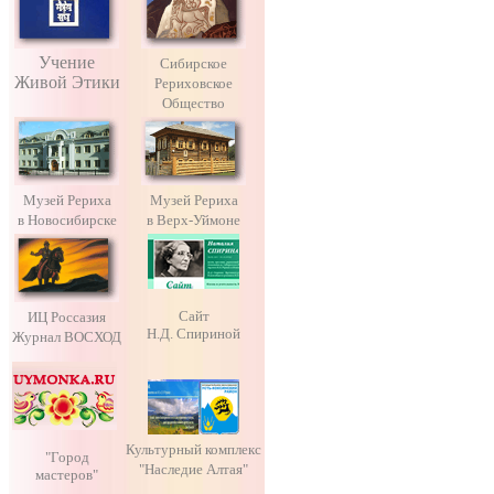
Учение
Сибирское
Живой Этики
Рериховское
Общество
Музей Рериха
Музей Рериха
в Новосибирске
в Верх-Уймоне
Сайт
ИЦ Россазия
Н.Д. Спириной
Журнал ВОСХОД
Культурный комплекс
"Город
"Наследие Алтая"
мастеров"