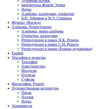
Духовная поэзия.
Библиотека Живой Этики
Наука
Альбомы, календари, открытки
Б.Н. Абрамов и Н.Д. Спирина
Журнал «Восход»
Альбомы. Репродукции
Альбомы, мини-альбомы
Открытки, календари
Репродукции в рамах Н.К. Рериха
Репродукции в рамах С.Н. Рериха
Репродукции в рамах (Разные художники)
English
Теософия и религии
Теософия
Христианство
Индуизм
Буддизм
Суфизм
Философия. Разное
Художественная литература
Проза
Поэзия
Наука
Аромамасла