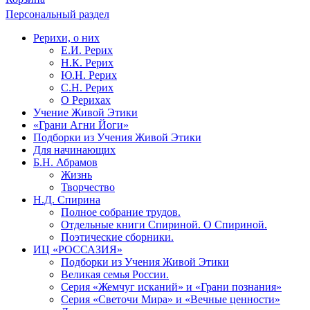
Персональный раздел
Рерихи, о них
Е.И. Рерих
Н.К. Рерих
Ю.Н. Рерих
С.Н. Рерих
О Рерихах
Учение Живой Этики
«Грани Агни Йоги»
Подборки из Учения Живой Этики
Для начинающих
Б.Н. Абрамов
Жизнь
Творчество
Н.Д. Спирина
Полное собрание трудов.
Отдельные книги Спириной. О Спириной.
Поэтические сборники.
ИЦ «РОССАЗИЯ»
Подборки из Учения Живой Этики
Великая семья России.
Серия «Жемчуг исканий» и «Грани познания»
Серия «Светочи Мира» и «Вечные ценности»