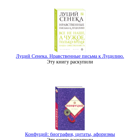
Луций Сенека. Нравственные письма к Луцилию.
Эту книгу раскупили
Конфуций: биография, цитаты, афоризмы
Эту книгу раскупили