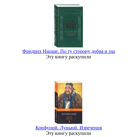
Фридрих Ницше. По ту сторону добра и зла
Эту книгу раскупили
Конфуций. Луньюй. Изречения
Эту книгу раскупили