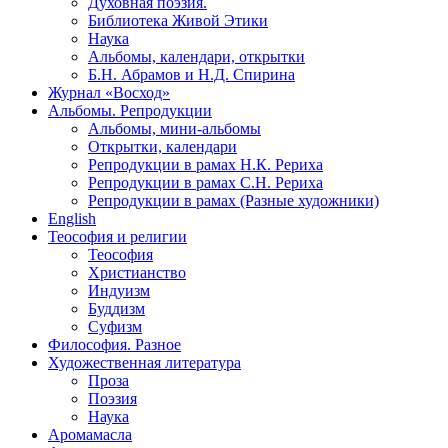
Духовная поэзия.
Библиотека Живой Этики
Наука
Альбомы, календари, открытки
Б.Н. Абрамов и Н.Д. Спирина
Журнал «Восход»
Альбомы. Репродукции
Альбомы, мини-альбомы
Открытки, календари
Репродукции в рамах Н.К. Рериха
Репродукции в рамах С.Н. Рериха
Репродукции в рамах (Разные художники)
English
Теософия и религии
Теософия
Христианство
Индуизм
Буддизм
Суфизм
Философия. Разное
Художественная литература
Проза
Поэзия
Наука
Аромамасла