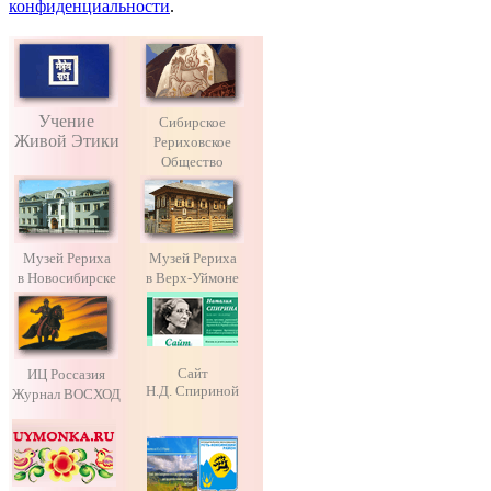
конфиденциальности
.
Учение
Сибирское
Живой Этики
Рериховское
Общество
Музей Рериха
Музей Рериха
в Новосибирске
в Верх-Уймоне
Сайт
ИЦ Россазия
Н.Д. Спириной
Журнал ВОСХОД