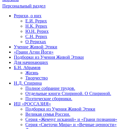
Персональный раздел
Рерихи, о них
Е.И. Рерих
Н.К. Рерих
Ю.Н. Рерих
С.Н. Рерих
О Рерихах
Учение Живой Этики
«Грани Агни Йоги»
Подборки из Учения Живой Этики
Для начинающих
Б.Н. Абрамов
Жизнь
Творчество
Н.Д. Спирина
Полное собрание трудов.
Отдельные книги Спириной. О Спириной.
Поэтические сборники.
ИЦ «РОССАЗИЯ»
Подборки из Учения Живой Этики
Великая семья России.
Серия «Жемчуг исканий» и «Грани познания»
Серия «Светочи Мира» и «Вечные ценности»