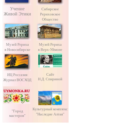
Учение
Сибирское
Живой Этики
Рериховское
Общество
Музей Рериха
Музей Рериха
в Новосибирске
в Верх-Уймоне
Сайт
ИЦ Россазия
Н.Д. Спириной
Журнал ВОСХОД
Культурный комплекс
"Город
"Наследие Алтая"
мастеров"