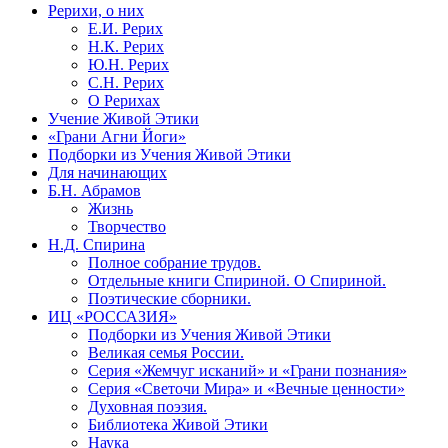
Рерихи, о них
Е.И. Рерих
Н.К. Рерих
Ю.Н. Рерих
С.Н. Рерих
О Рерихах
Учение Живой Этики
«Грани Агни Йоги»
Подборки из Учения Живой Этики
Для начинающих
Б.Н. Абрамов
Жизнь
Творчество
Н.Д. Спирина
Полное собрание трудов.
Отдельные книги Спириной. О Спириной.
Поэтические сборники.
ИЦ «РОССАЗИЯ»
Подборки из Учения Живой Этики
Великая семья России.
Серия «Жемчуг исканий» и «Грани познания»
Серия «Светочи Мира» и «Вечные ценности»
Духовная поэзия.
Библиотека Живой Этики
Наука