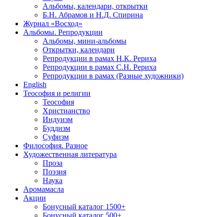
Альбомы, календари, открытки
Б.Н. Абрамов и Н.Д. Спирина
Журнал «Восход»
Альбомы. Репродукции
Альбомы, мини-альбомы
Открытки, календари
Репродукции в рамах Н.К. Рериха
Репродукции в рамах С.Н. Рериха
Репродукции в рамах (Разные художники)
English
Теософия и религии
Теософия
Христианство
Индуизм
Буддизм
Суфизм
Философия. Разное
Художественная литература
Проза
Поэзия
Наука
Аромамасла
Акции
Бонусный каталог 1500+
Бонусный каталог 500+