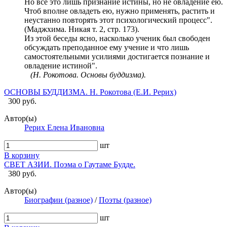
Но все это лишь признание истины, но не овладение ею.
Чтоб вполне овладеть ею, нужно применять, растить и
неустанно повторять этот психологический процесс".
(Маджхима. Никая т. 2, стр. 173).
Из этой беседы ясно, насколько ученик был свободен
обсуждать преподанное ему учение и что лишь
самостоятельными усилиями достигается познание и
овладение истиной".
(Н. Рокотова. Основы буддизма).
ОСНОВЫ БУДДИЗМА. Н. Рокотова (Е.И. Рерих)
300 руб.
Автор(ы)
Рерих Елена Ивановна
шт
В корзину
СВЕТ АЗИИ. Поэма о Гаутаме Будде.
380 руб.
Автор(ы)
Биографии (разное)
/
Поэты (разное)
шт