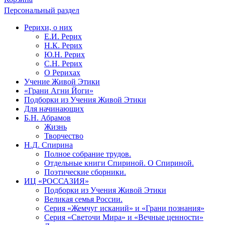
Персональный раздел
Рерихи, о них
Е.И. Рерих
Н.К. Рерих
Ю.Н. Рерих
С.Н. Рерих
О Рерихах
Учение Живой Этики
«Грани Агни Йоги»
Подборки из Учения Живой Этики
Для начинающих
Б.Н. Абрамов
Жизнь
Творчество
Н.Д. Спирина
Полное собрание трудов.
Отдельные книги Спириной. О Спириной.
Поэтические сборники.
ИЦ «РОССАЗИЯ»
Подборки из Учения Живой Этики
Великая семья России.
Серия «Жемчуг исканий» и «Грани познания»
Серия «Светочи Мира» и «Вечные ценности»