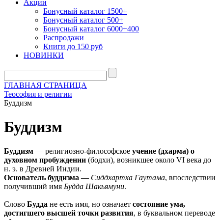
Акции
Бонусный каталог 1500+
Бонусный каталог 500+
Бонусный каталог 6000+400
Распродажи
Книги до 150 руб
НОВИНКИ
ГЛАВНАЯ СТРАНИЦА
Теософия и религии
Буддизм
Буддизм
Буддизм
— религиозно-философское
учение (дхарма) о
духовном пробуждении
(бодхи), возникшее около VI века до
н. э. в Древней Индии.
Основатель буддизма
—
Сиддхартха Гаутама
, впоследствии
получивший имя
Будда Шакьямуни
.
Слово
Будда
не есть имя, но означает
состояние ума,
достигшего высшей точки развития
, в буквальном переводе