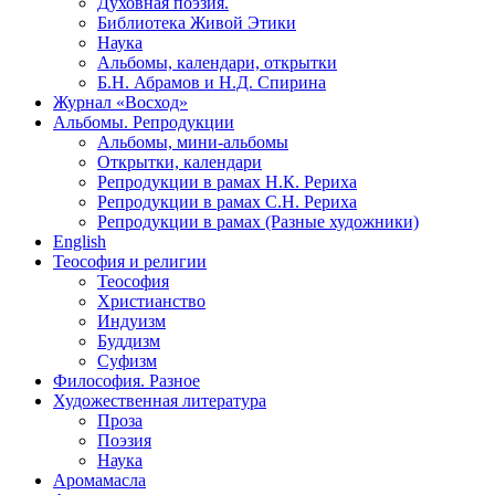
Духовная поэзия.
Библиотека Живой Этики
Наука
Альбомы, календари, открытки
Б.Н. Абрамов и Н.Д. Спирина
Журнал «Восход»
Альбомы. Репродукции
Альбомы, мини-альбомы
Открытки, календари
Репродукции в рамах Н.К. Рериха
Репродукции в рамах С.Н. Рериха
Репродукции в рамах (Разные художники)
English
Теософия и религии
Теософия
Христианство
Индуизм
Буддизм
Суфизм
Философия. Разное
Художественная литература
Проза
Поэзия
Наука
Аромамасла