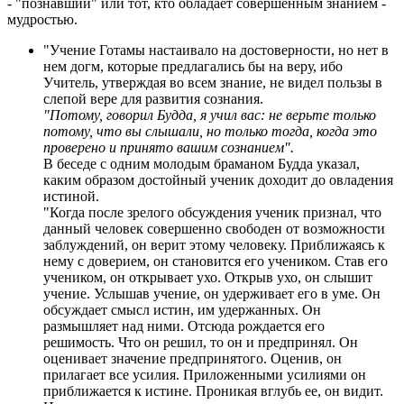
- "познавший" или тот, кто обладает совершенным знанием -
мудростью.
"Учение Готамы настаивало на достоверности, но нет в
нем догм, которые предлагались бы на веру, ибо
Учитель, утверждая во всем знание, не видел пользы в
слепой вере для развития сознания.
"Потому, говорил Будда, я учил вас: не верьте только
потому, что вы слышали, но только тогда, когда это
проверено и принято вашим сознанием".
В беседе с одним молодым браманом Будда указал,
каким образом достойный ученик доходит до овладения
истиной.
"Когда после зрелого обсуждения ученик признал, что
данный человек совершенно свободен от возможности
заблуждений, он верит этому человеку. Приближаясь к
нему с доверием, он становится его учеником. Став его
учеником, он открывает ухо. Открыв ухо, он слышит
учение. Услышав учение, он удерживает его в уме. Он
обсуждает смысл истин, им удержанных. Он
размышляет над ними. Отсюда рождается его
решимость. Что он решил, то он и предпринял. Он
оценивает значение предпринятого. Оценив, он
прилагает все усилия. Приложенными усилиями он
приближается к истине. Проникая вглубь ее, он видит.