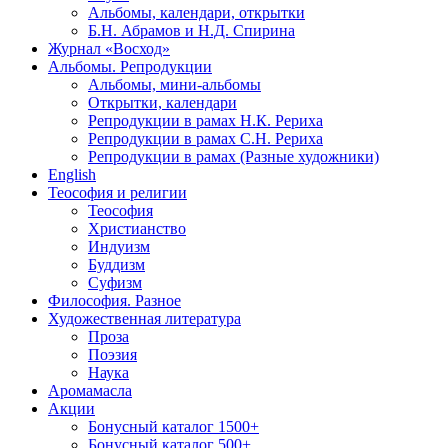
Альбомы, календари, открытки
Б.Н. Абрамов и Н.Д. Спирина
Журнал «Восход»
Альбомы. Репродукции
Альбомы, мини-альбомы
Открытки, календари
Репродукции в рамах Н.К. Рериха
Репродукции в рамах С.Н. Рериха
Репродукции в рамах (Разные художники)
English
Теософия и религии
Теософия
Христианство
Индуизм
Буддизм
Суфизм
Философия. Разное
Художественная литература
Проза
Поэзия
Наука
Аромамасла
Акции
Бонусный каталог 1500+
Бонусный каталог 500+