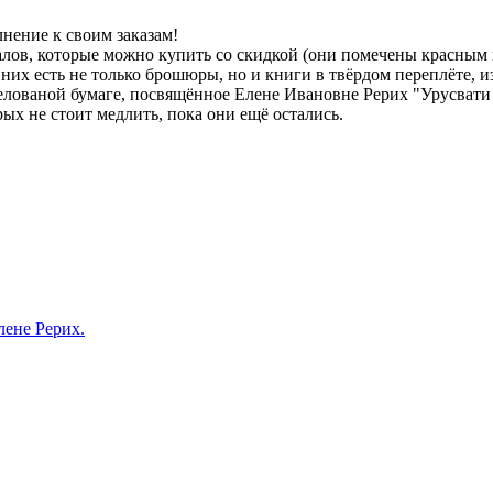
нение к своим заказам!
лов, которые можно купить со скидкой (они помечены красным 
 них есть не только брошюры, но и книги в твёрдом переплёте, 
елованой бумаге, посвящённое Елене Ивановне Рерих "Урусвати - 
рых не стоит медлить, пока они ещё остались.
не Рерих.