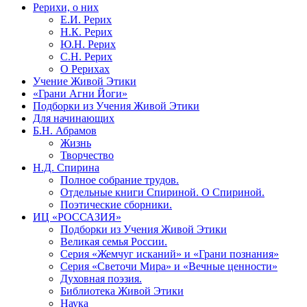
Рерихи, о них
Е.И. Рерих
Н.К. Рерих
Ю.Н. Рерих
С.Н. Рерих
О Рерихах
Учение Живой Этики
«Грани Агни Йоги»
Подборки из Учения Живой Этики
Для начинающих
Б.Н. Абрамов
Жизнь
Творчество
Н.Д. Спирина
Полное собрание трудов.
Отдельные книги Спириной. О Спириной.
Поэтические сборники.
ИЦ «РОССАЗИЯ»
Подборки из Учения Живой Этики
Великая семья России.
Серия «Жемчуг исканий» и «Грани познания»
Серия «Светочи Мира» и «Вечные ценности»
Духовная поэзия.
Библиотека Живой Этики
Наука