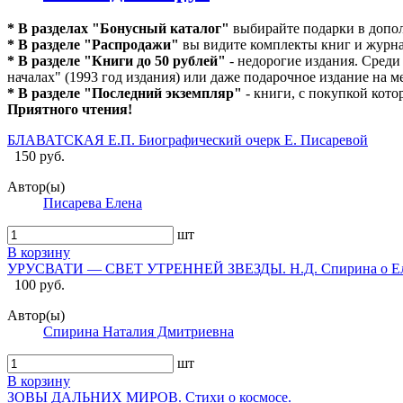
* В разделах "Бонусный каталог"
выбирайте подарки в допол
* В разделе "Распродажи"
вы видите комплекты книг и журна
* В разделе "Книги до 50 рублей"
- недорогие издания. Среди
началах" (1993 год издания) или даже подарочное издание на м
* В разделе "Последний экземпляр"
- книги, с покупкой кото
Приятного чтения!
БЛАВАТСКАЯ Е.П. Биографический очерк Е. Писаревой
150 руб.
Автор(ы)
Писарева Елена
шт
В корзину
УРУСВАТИ — СВЕТ УТРЕННЕЙ ЗВЕЗДЫ. Н.Д. Спирина о Еле
100 руб.
Автор(ы)
Спирина Наталия Дмитриевна
шт
В корзину
ЗОВЫ ДАЛЬНИХ МИРОВ. Стихи о космосе.