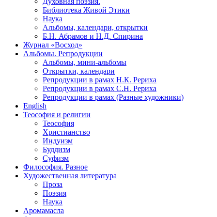
Духовная поэзия.
Библиотека Живой Этики
Наука
Альбомы, календари, открытки
Б.Н. Абрамов и Н.Д. Спирина
Журнал «Восход»
Альбомы. Репродукции
Альбомы, мини-альбомы
Открытки, календари
Репродукции в рамах Н.К. Рериха
Репродукции в рамах С.Н. Рериха
Репродукции в рамах (Разные художники)
English
Теософия и религии
Теософия
Христианство
Индуизм
Буддизм
Суфизм
Философия. Разное
Художественная литература
Проза
Поэзия
Наука
Аромамасла