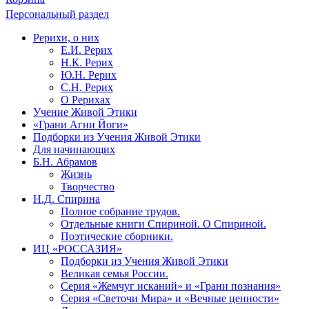
Персональный раздел
Рерихи, о них
Е.И. Рерих
Н.К. Рерих
Ю.Н. Рерих
С.Н. Рерих
О Рерихах
Учение Живой Этики
«Грани Агни Йоги»
Подборки из Учения Живой Этики
Для начинающих
Б.Н. Абрамов
Жизнь
Творчество
Н.Д. Спирина
Полное собрание трудов.
Отдельные книги Спириной. О Спириной.
Поэтические сборники.
ИЦ «РОССАЗИЯ»
Подборки из Учения Живой Этики
Великая семья России.
Серия «Жемчуг исканий» и «Грани познания»
Серия «Светочи Мира» и «Вечные ценности»