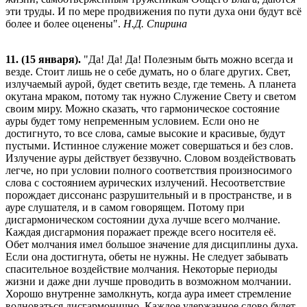
эти труды. И по мере продвижения по пути духа они будут всё
более и более оценены".
Н.Д. Спирина
11. (15 января).
"Да! Да! Да! Полезным быть можно всегда и
везде. Стоит лишь не о себе думать, но о благе других. Свет,
излучаемый аурой, будет светить везде, где темень. А планета
окутана мраком, потому так нужно Служение Свету и светом
своим миру. Можно сказать, что гармоническое состояние
ауры будет тому непременным условием. Если оно не
достигнуто, то все слова, самые высокие и красивые, будут
пустыми. Истинное служение может совершаться и без слов.
Излучение ауры действует беззвучно. Словом воздействовать
легче, но при условии полного соответствия произносимого
слова с состоянием аурических излучений. Несоответствие
порождает диссонанс разрушительный и в пространстве, и в
ауре слушателя, и в самом говорящем. Потому при
дисгармоническом состоянии духа лучше всего молчание.
Каждая дисгармония поражает прежде всего носителя её.
Обет молчания имел большое значение для дисциплины духа.
Если она достигнута, обеты не нужны. Не следует забывать
спасительное воздействие молчания. Некоторые периоды
жизни и даже дни лучше проводить в возможном молчании.
Хорошо внутренне замолкнуть, когда аура имеет стремление
волноваться дисгармонично. Каждое удержанное слово будет