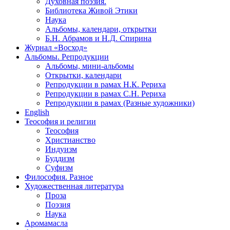
Духовная поэзия.
Библиотека Живой Этики
Наука
Альбомы, календари, открытки
Б.Н. Абрамов и Н.Д. Спирина
Журнал «Восход»
Альбомы. Репродукции
Альбомы, мини-альбомы
Открытки, календари
Репродукции в рамах Н.К. Рериха
Репродукции в рамах С.Н. Рериха
Репродукции в рамах (Разные художники)
English
Теософия и религии
Теософия
Христианство
Индуизм
Буддизм
Суфизм
Философия. Разное
Художественная литература
Проза
Поэзия
Наука
Аромамасла