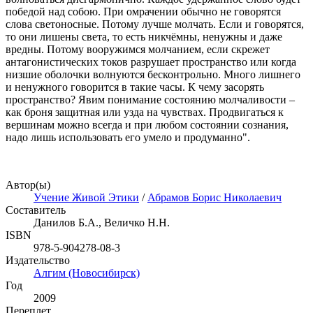
победой над собою. При омрачении обычно не говорятся
слова светоносные. Потому лучше молчать. Если и говорятся,
то они лишены света, то есть никчёмны, ненужны и даже
вредны. Потому вооружимся молчанием, если скрежет
антагонистических токов разрушает пространство или когда
низшие оболочки волнуются бесконтрольно. Много лишнего
и ненужного говорится в такие часы. К чему засорять
пространство? Явим понимание состоянию молчаливости –
как броня защитная или узда на чувствах. Продвигаться к
вершинам можно всегда и при любом состоянии сознания,
надо лишь использовать его умело и продуманно".
Автор(ы)
Учение Живой Этики
/
Абрамов Борис Николаевич
Составитель
Данилов Б.А., Величко Н.Н.
ISBN
978-5-904278-08-3
Издательство
Алгим (Новосибирск)
Год
2009
Переплет