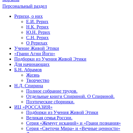
Персональный раздел
Рерихи, о них
Е.И. Рерих
Н.К. Рерих
Ю.Н. Рерих
С.Н. Рерих
О Рерихах
Учение Живой Этики
«Грани Агни Йоги»
Подборки из Учения Живой Этики
Для начинающих
Б.Н. Абрамов
Жизнь
Творчество
Н.Д. Спирина
Полное собрание трудов.
Отдельные книги Спириной. О Спириной.
Поэтические сборники.
ИЦ «РОССАЗИЯ»
Подборки из Учения Живой Этики
Великая семья России.
Серия «Жемчуг исканий» и «Грани познания»
Серия «Светочи Мира» и «Вечные ценности»