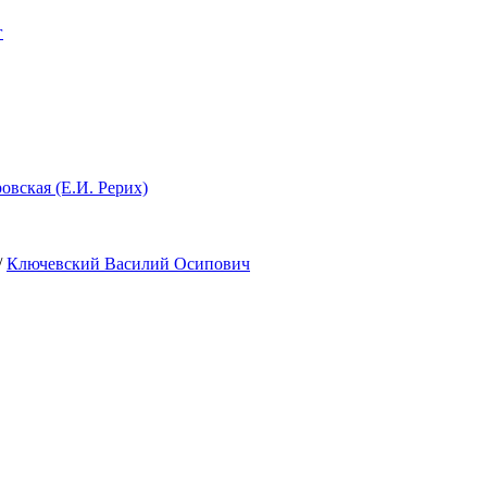
г
кая (Е.И. Рерих)
/
Ключевский Василий Осипович