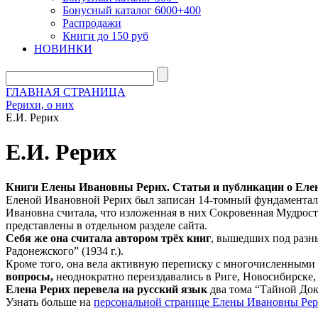
Бонусный каталог 6000+400
Распродажи
Книги до 150 руб
НОВИНКИ
ГЛАВНАЯ СТРАНИЦА
Рерихи, о них
Е.И. Рерих
Е.И. Рерих
Книги Елены Ивановны Рерих. Статьи и публикации о Елен
Еленой Ивановной Рерих был записан 14-томный фундаментальн
Ивановна считала, что изложенная в них Сокровенная Мудрост
представлены в отдельном разделе сайта.
Себя же она считала автором трёх книг
, вышедших под разны
Радонежского” (1934 г.).
Кроме того, она вела активную переписку с многочисленными
вопросы,
неоднократно переиздавались в Риге, Новосибирске,
Елена Рерих перевела на русский язык
два тома “Тайной До
Узнать больше на
персональной странице Елены Ивановны Рер