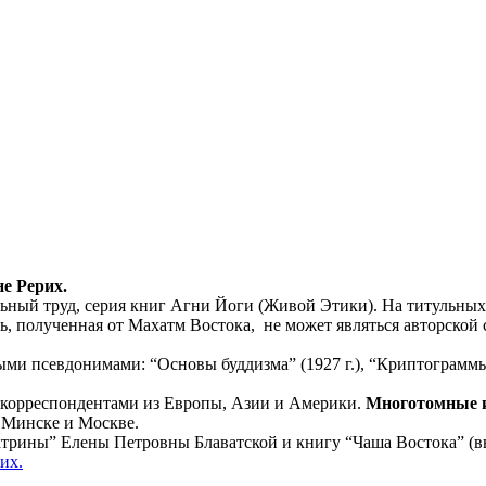
е Рерих.
ый труд, серия книг Агни Йоги (Живой Этики). На титульных л
ь, полученная от Махатм Востока, не может являться авторской
ми псевдонимами: “Основы буддизма” (1927 г.), “Криптограммы 
 корреспондентами из Европы, Азии и Америки.
Многотомные и
 Минске и Москве.
ктрины” Елены Петровны Блаватской и книгу “Чаша Востока” (в
их.