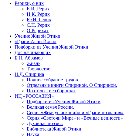
Рерихи, о них
Е.И. Рерих
Н.К. Рерих
Ю.Н. Рерих
С.Н. Рерих
О Рерихах
Учение Живой Этики
«Грани Агни Йоги»
Подборки из Учения Живой Этики
Для начинающих
Б.Н. Абрамов
Жизнь
Творчество
Н.Д. Спирина
Полное собрание трудов.
Отдельные книги Спириной. О Спириной.
Поэтические сборники.
ИЦ «РОССАЗИЯ»
Подборки из Учения Живой Этики
Великая семья России.
Серия «Жемчуг исканий» и «Грани познания»
Серия «Светочи Мира» и «Вечные ценности»
Духовная поэзия.
Библиотека Живой Этики
Наука