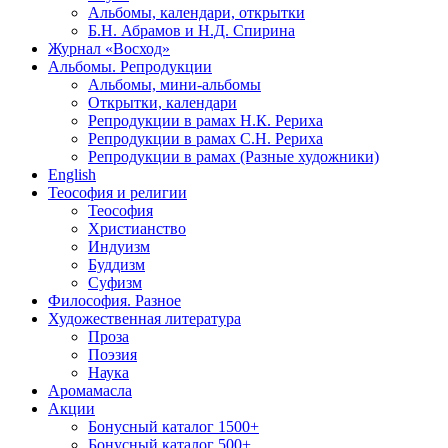
Альбомы, календари, открытки
Б.Н. Абрамов и Н.Д. Спирина
Журнал «Восход»
Альбомы. Репродукции
Альбомы, мини-альбомы
Открытки, календари
Репродукции в рамах Н.К. Рериха
Репродукции в рамах С.Н. Рериха
Репродукции в рамах (Разные художники)
English
Теософия и религии
Теософия
Христианство
Индуизм
Буддизм
Суфизм
Философия. Разное
Художественная литература
Проза
Поэзия
Наука
Аромамасла
Акции
Бонусный каталог 1500+
Бонусный каталог 500+