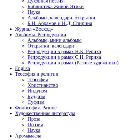
Духовная поэзия.
Библиотека Живой Этики
Наука
Альбомы, календари, открытки
Б.Н. Абрамов и Н.Д. Спирина
Журнал «Восход»
Альбомы. Репродукции
Альбомы, мини-альбомы
Открытки, календари
Репродукции в рамах Н.К. Рериха
Репродукции в рамах С.Н. Рериха
Репродукции в рамах (Разные художники)
English
Теософия и религии
Теософия
Христианство
Индуизм
Буддизм
Суфизм
Философия. Разное
Художественная литература
Проза
Поэзия
Наука
Аромамасла