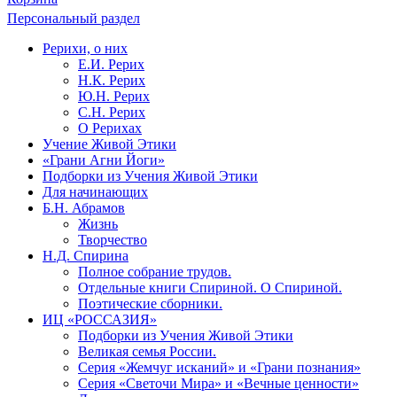
Персональный раздел
Рерихи, о них
Е.И. Рерих
Н.К. Рерих
Ю.Н. Рерих
С.Н. Рерих
О Рерихах
Учение Живой Этики
«Грани Агни Йоги»
Подборки из Учения Живой Этики
Для начинающих
Б.Н. Абрамов
Жизнь
Творчество
Н.Д. Спирина
Полное собрание трудов.
Отдельные книги Спириной. О Спириной.
Поэтические сборники.
ИЦ «РОССАЗИЯ»
Подборки из Учения Живой Этики
Великая семья России.
Серия «Жемчуг исканий» и «Грани познания»
Серия «Светочи Мира» и «Вечные ценности»