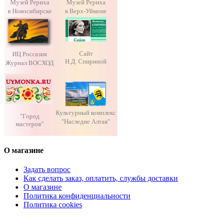
Музей Рериха
Музей Рериха
в Новосибирске
в Верх-Уймоне
Сайт
ИЦ Россазия
Н.Д. Спириной
Журнал ВОСХОД
Культурный комплекс
"Город
"Наследие Алтая"
мастеров"
О магазине
Задать вопрос
Как сделать заказ, оплатить, службы доставки
О магазине
Политика конфиденциальности
Политика cookies