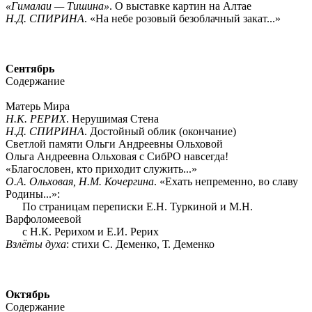
«Гималаи — Тишина»
. О выставке картин на Алтае
Н.Д. СПИРИНА
. «На небе розовый безоблачный закат...»
Сентябрь
Содержание
Матерь Мира
Н.К. РЕРИХ
. Нерушимая Стена
Н.Д. СПИРИНА
. Достойный облик (окончание)
Светлой памяти Ольги Андреевны Ольховой
Ольга Андреевна Ольховая с СибРО навсегда!
«Благословен, кто приходит служить...»
О.А. Ольховая, Н.М. Кочергина
. «Ехать непременно, во славу
Родины...»:
По страницам переписки Е.Н. Туркиной и М.Н.
Варфоломеевой
с Н.К. Рерихом и Е.И. Рерих
Взлёты духа
: стихи С. Деменко, Т. Деменко
Октябрь
Содержание