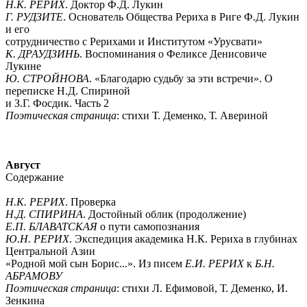
Н.К. РЕРИХ
. Доктор Ф.Д. Лукин
Г. РУДЗИТЕ
. Основатель Общества Рериха в Риге Ф.Д. Лукин
и его
сотрудничество с Рерихами и Институтом «Урусвати»
К. ДРАУДЗИНЬ
. Воспоминания о Феликсе Денисовиче
Лукине
Ю. СТРОЙНОВА
. «Благодарю судьбу за эти встречи». О
переписке Н.Д. Спириной
и З.Г. Фосдик. Часть 2
Поэтическая страница
: стихи Т. Деменко, Т. Авериной
Август
Содержание
Н.К. РЕРИХ
. Проверка
Н.Д. СПИРИНА
. Достойный облик (продолжение)
Е.П. БЛАВАТСКАЯ
о пути самопознания
Ю.Н. РЕРИХ
. Экспедиция академика Н.К. Рериха в глубинах
Центральной Азии
«Родной мой сын Борис...». Из писем
Е.И. РЕРИХ
к
Б.Н.
АБРАМОВУ
Поэтическая страница
: стихи Л. Ефимовой, Т. Деменко, И.
Зенкина