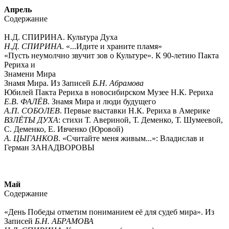
Апрель
Содержание
Н.Д. СПИРИНА. Культура Духа
Н.Д. СПИРИНА
. «...Идите и храните пламя»
«Пусть неумолчно звучит зов о Культуре». К 90-летию Пакта
Рериха и
Знамени Мира
Знамя Мира. Из Записей
Б.Н. Абрамова
Юбилей Пакта Рериха в новосибирском Музее Н.К. Рериха
Е.В. ФАЛЁВ
. Знамя Мира и люди будущего
А.П. СОБОЛЕВ
. Первые выставки Н.К. Рериха в Америке
ВЗЛЁТЫ ДУХА
: стихи Т. Авериной, Т. Деменко, Т. Шумеевой,
С. Деменко, Е. Ивченко (Юровой)
А. ЦЫГАНКОВ
. «Считайте меня живым...»: Владислав и
Герман ЗАНАДВОРОВЫ
Май
Содержание
«День Победы отметим пониманием её для судеб мира». Из
Записей
Б.Н. АБРАМОВА