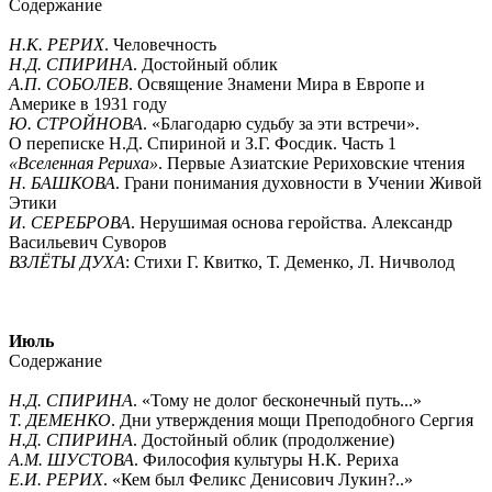
Содержание
Н.К. РЕРИХ
. Человечность
Н.Д. СПИРИНА
. Достойный облик
А.П. СОБОЛЕВ
. Освящение Знамени Мира в Европе и
Америке в 1931 году
Ю. СТРОЙНОВА
. «Благодарю судьбу за эти встречи».
О переписке Н.Д. Спириной и З.Г. Фосдик. Часть 1
«Вселенная Рериха»
. Первые Азиатские Рериховские чтения
Н. БАШКОВА
. Грани понимания духовности в Учении Живой
Этики
И. СЕРЕБРОВА
. Нерушимая основа геройства. Александр
Васильевич Суворов
ВЗЛЁТЫ ДУХА
: Стихи Г. Квитко, Т. Деменко, Л. Ничволод
Июль
Содержание
Н.Д. СПИРИНА
. «Тому не долог бесконечный путь...»
Т. ДЕМЕНКО
. Дни утверждения мощи Преподобного Сергия
Н.Д. СПИРИНА
. Достойный облик (продолжение)
А.М. ШУСТОВА
. Философия культуры Н.К. Рериха
Е.И. РЕРИХ
. «Кем был Феликс Денисович Лукин?..»