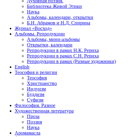
Духовная поэзия.
Библиотека Живой Этики
Наука
Альбомы, календари, открытки
Б.Н. Абрамов и Н.Д. Спирина
Журнал «Восход»
Альбомы. Репродукции
Альбомы, мини-альбомы
Открытки, календари
Репродукции в рамах Н.К. Рериха
Репродукции в рамах С.Н. Рериха
Репродукции в рамах (Разные художники)
English
Теософия и религии
Теософия
Христианство
Индуизм
Буддизм
Суфизм
Философия. Разное
Художественная литература
Проза
Поэзия
Наука
Аромамасла