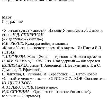
Март
Содержание
«Учитель всегда у дверей». Из книг Учения Живой Этики и
стихи
Н.Д. СПИРИНОЙ
(«У дверей»; «Учитель»)
Н.К. РЕРИХ
. Культура победительница
«Книги Учения — неисчерпаемый кладезь». Из Писем
Е.И.
РЕРИХ
Т. ШУМЕЕВА
. Живая Этика — идеология Нового времени
Н. КОЧЕРГИНА, Т. ОРЛОВА
. Благодарный — благороден
ВЗЛЁТЫ ДУХА
: стихи Т. Авериной, П. Варкентина, Т. и С.
Деменко, Л. Ефимовой,
В. Житяева, В. Рычкова, И. Серебровой, Ю. Стройновой
«Считайте меня живым...»: БОРИС БОГАТКОВ. Составитель
Ю. ЦЫГАНКОВА
А. ХОЛМОГОРОВ
. Полёт наверх
Н.Д. СПИРИНА
. «Одиноко стоит вознесённая к небу
вершина...» (Отрывок)