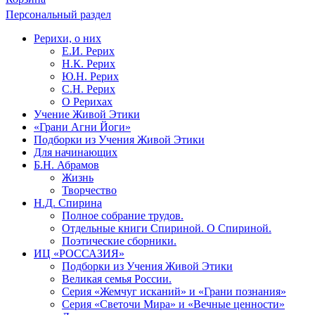
Персональный раздел
Рерихи, о них
Е.И. Рерих
Н.К. Рерих
Ю.Н. Рерих
С.Н. Рерих
О Рерихах
Учение Живой Этики
«Грани Агни Йоги»
Подборки из Учения Живой Этики
Для начинающих
Б.Н. Абрамов
Жизнь
Творчество
Н.Д. Спирина
Полное собрание трудов.
Отдельные книги Спириной. О Спириной.
Поэтические сборники.
ИЦ «РОССАЗИЯ»
Подборки из Учения Живой Этики
Великая семья России.
Серия «Жемчуг исканий» и «Грани познания»
Серия «Светочи Мира» и «Вечные ценности»