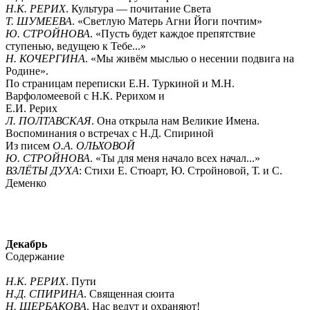
Н.К. РЕРИХ
. Культура — почитание Света
Т. ШУМЕЕВА
. «Светлую Матерь Агни Йоги почтим»
Ю. СТРОЙНОВА
. «Пусть будет каждое препятствие
ступенью, ведущею к Тебе...»
Н. КОЧЕРГИНА
. «Мы живём мыслью о несении подвига на
Родине».
По страницам переписки Е.Н. Туркиной и М.Н.
Варфоломеевой с Н.К. Рерихом и
Е.И. Рерих
Л. ПОЛТАВСКАЯ
. Она открыла нам Великие Имена.
Воспоминания о встречах с Н.Д. Спириной
Из писем
О.А. ОЛЬХОВОЙ
Ю. СТРОЙНОВА
. «Ты для меня начало всех начал...»
ВЗЛЁТЫ ДУХА
: Стихи Е. Стюарт, Ю. Стройновой, Т. и С.
Деменко
Декабрь
Содержание
Н.К. РЕРИХ
. Пути
Н.Д. СПИРИНА
. Священная сюита
Н. ЩЕРБАКОВА
. Нас ведут и охраняют!