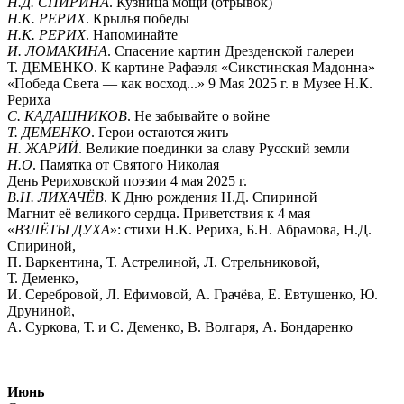
Н.Д. СПИРИНА
. Кузница мощи (отрывок)
Н.К. РЕРИХ
. Крылья победы
Н.К. РЕРИХ
. Напоминайте
И. ЛОМАКИНА
. Спасение картин Дрезденской галереи
Т. ДЕМЕНКО. К картине Рафаэля «Сикстинская Мадонна»
«Победа Света — как восход...» 9 Мая 2025 г. в Музее Н.К.
Рериха
С. КАДАШНИКОВ
. Не забывайте о войне
Т. ДЕМЕНКО
. Герои остаются жить
Н. ЖАРИЙ
. Великие поединки за славу Русский земли
Н.О
. Памятка от Святого Николая
День Рериховской поэзии 4 мая 2025 г.
В.Н. ЛИХАЧЁВ
. К Дню рождения Н.Д. Спириной
Магнит её великого сердца. Приветствия к 4 мая
«
ВЗЛЁТЫ ДУХА
»: стихи Н.К. Рериха, Б.Н. Абрамова, Н.Д.
Спириной,
П. Варкентина, Т. Астрелиной, Л. Стрельниковой,
Т. Деменко,
И. Серебровой, Л. Ефимовой, А. Грачёва, Е. Евтушенко, Ю.
Друниной,
А. Суркова, Т. и С. Деменко, В. Волгаря, А. Бондаренко
Июнь