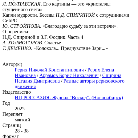
Л. ПОЛТАВСКАЯ
. Его картины — это «кристаллы
сгущённого света»
Капли мудрости. Беседы
Н.Д. СПИРИНОЙ
с сотрудниками
СибРО
Ю. СТРОЙНОВА
. «Благодарю судьбу за эти встречи».
О переписке
Н.Д. Спириной и З.Г. Фосдик. Часть 4
А. ХОЛМОГОРОВ
. Счастье
Т. ДЕМЕНКО
. «Колокола... Предчувствие Зари...»
Автор(ы)
Рерих Николай Константинович
/
Рерих Елена
Ивановна
/
Абрамов Борис Николаевич
/
Спирина
Наталия Дмитриевна
/
Разные авторы рериховского
движения
Издательство
ИЦ РОССАЗИЯ. Журнал "Восход". (Новосибирск)
Год
2025
Переплет
мягкий
Страниц
28 - 38
Формат