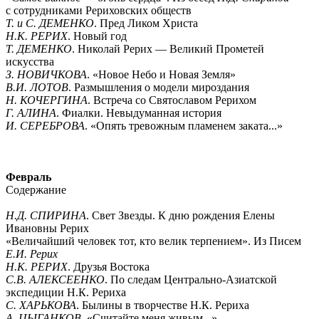
с сотрудниками Рериховских обществ
Т. и С. ДЕМЕНКО
. Пред Ликом Христа
Н.К. РЕРИХ
. Новый год
Т. ДЕМЕНКО
. Николай Рерих — Великий Прометей
искусства
З. НОВИЧКОВА
. «Новое Небо и Новая Земля»
В.И. ЛОТОВ
. Размышления о модели мироздания
Н. КОЧЕРГИНА
. Встреча со Святославом Рерихом
Г. АЛИНА
. Фиалки. Невыдуманная история
И. СЕРЕБРОВА
. «Опять тревожным пламенем заката...»
Февраль
Содержание
Н.Д. СПИРИНА
. Свет Звезды. К дню рождения Елены
Ивановны Рерих
«Величайший человек тот, кто велик терпением». Из Писем
Е.И. Рерих
Н.К. РЕРИХ
. Друзья Востока
С.В. АЛЕКСЕЕНКО
. По следам Центрально-Азиатской
экспедиции Н.К. Рериха
С. ХАРЬКОВА
. Былины в творчестве Н.К. Рериха
А. ЦЫГАНКОВ
. «Считайте меня живым...»