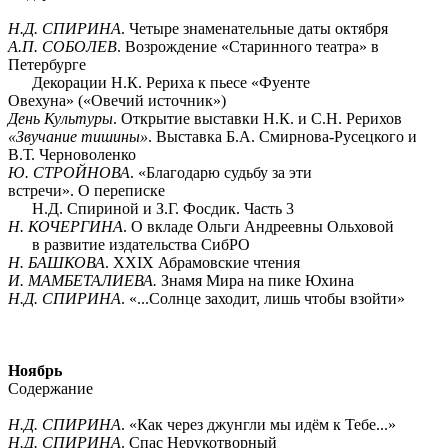
Н.Д. СПИРИНА
. Четыре знаменательные даты октября
А.П. СОБОЛЕВ
. Возрождение «Старинного театра» в
Петербурге
Декорации Н.К. Рериха к пьесе «Фуенте
Овехуна» («Овечий источник»)
День Культуры
. Открытие выставки Н.К. и С.Н. Рерихов
«Звучание тишины»
. Выставка Б.А. Смирнова-Русецкого и
В.Т. Черноволенко
Ю. СТРОЙНОВА
. «Благодарю судьбу за эти
встречи». О переписке
Н.Д. Спириной и З.Г. Фосдик. Часть 3
Н. КОЧЕРГИНА
. О вкладе Ольги Андреевны Ольховой
в развитие издательства СибРО
Н. БАШКОВА
. XXIX Абрамовские чтения
И. МАМБЕТАЛИЕВА.
Знамя Мира на пике Юхина
Н.Д. СПИРИНА
. «...Солнце заходит, лишь чтобы взойти»
Ноябрь
Содержание
Н.Д. СПИРИНА
. «Как через джунгли мы идём к Тебе...»
Н.Д. СПИРИНА
. Спас Нерукотворный