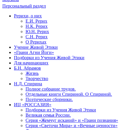
Персональный раздел
Рерихи, о них
Е.И. Рерих
Н.К. Рерих
Ю.Н. Рерих
С.Н. Рерих
О Рерихах
Учение Живой Этики
«Грани Агни Йоги»
Подборки из Учения Живой Этики
Для начинающих
Б.Н. Абрамов
Жизнь
Творчество
Н.Д. Спирина
Полное собрание трудов.
Отдельные книги Спириной. О Спириной.
Поэтические сборники.
ИЦ «РОССАЗИЯ»
Подборки из Учения Живой Этики
Великая семья России.
Серия «Жемчуг исканий» и «Грани познания»
Серия «Светочи Мира» и «Вечные ценности»