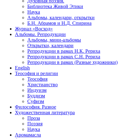
Духовная поэзия.
Библиотека Живой Этики
Наука
Альбомы, календари, открытки
Б.Н. Абрамов и Н.Д. Спирина
Журнал «Восход»
Альбомы. Репродукции
Альбомы, мини-альбомы
Открытки, календари
Репродукции в рамах Н.К. Рериха
Репродукции в рамах С.Н. Рериха
Репродукции в рамах (Разные художники)
English
Теософия и религии
Теософия
Христианство
Индуизм
Буддизм
Суфизм
Философия. Разное
Художественная литература
Проза
Поэзия
Наука
Аромамасла