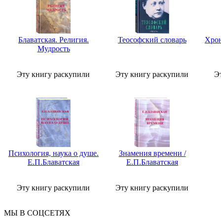
Блаватская. Религия.
Теософский словарь
Хрон
Мудрость
Эту книгу раскупили
Эту книгу раскупили
Э
Психология, наука о душе.
Знамения времени /
Е.П.Блаватская
Е.П.Блаватская
Эту книгу раскупили
Эту книгу раскупили
МЫ В СОЦСЕТЯХ