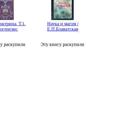
октрина. Т.1.
Наука и магия /
огенезис
Е.П.Блаватская
гу раскупили
Эту книгу раскупили