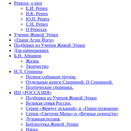
Рерихи, о них
Е.И. Рерих
Н.К. Рерих
Ю.Н. Рерих
С.Н. Рерих
О Рерихах
Учение Живой Этики
«Грани Агни Йоги»
Подборки из Учения Живой Этики
Для начинающих
Б.Н. Абрамов
Жизнь
Творчество
Н.Д. Спирина
Полное собрание трудов.
Отдельные книги Спириной. О Спириной.
Поэтические сборники.
ИЦ «РОССАЗИЯ»
Подборки из Учения Живой Этики
Великая семья России.
Серия «Жемчуг исканий» и «Грани познания»
Серия «Светочи Мира» и «Вечные ценности»
Духовная поэзия.
Библиотека Живой Этики
Наука