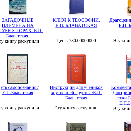
ЗАГАДОЧНЫЕ
КЛЮЧ К ТЕОСОФИИ.
Драгоценн
ПЛЕМЕНА НА
Е.П. БЛАВАТСКАЯ
Е.П. 
ЛУБЫХ ГОРАХ. Е.П.
Блаватская.
Цена: 780.00000000
Эту кни
ту книгу раскупили
уть самопознания /
Инструкции для учеников
Коммента
Е.П.Блаватская
внутренней группы /Е.П.
Доктрин
Блаватская
ложи Б
Е.П.Б
ту книгу раскупили
Эту книгу раскупили
Эту кни