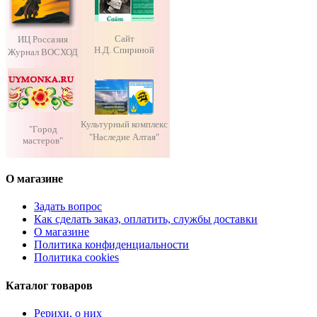
Сайт
ИЦ Россазия
Н.Д. Спириной
Журнал ВОСХОД
Культурный комплекс
"Город
"Наследие Алтая"
мастеров"
О магазине
Задать вопрос
Как сделать заказ, оплатить, службы доставки
О магазине
Политика конфиденциальности
Политика cookies
Каталог товаров
Рерихи, о них