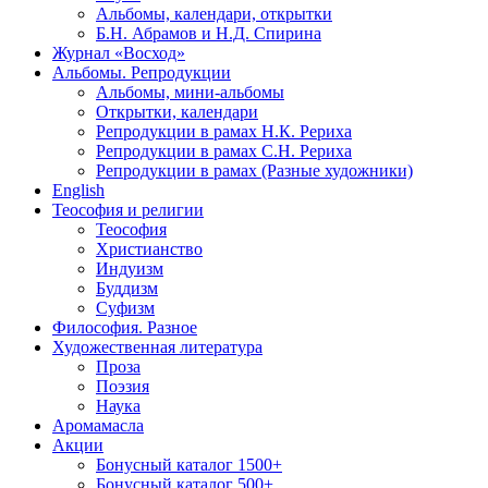
Альбомы, календари, открытки
Б.Н. Абрамов и Н.Д. Спирина
Журнал «Восход»
Альбомы. Репродукции
Альбомы, мини-альбомы
Открытки, календари
Репродукции в рамах Н.К. Рериха
Репродукции в рамах С.Н. Рериха
Репродукции в рамах (Разные художники)
English
Теософия и религии
Теософия
Христианство
Индуизм
Буддизм
Суфизм
Философия. Разное
Художественная литература
Проза
Поэзия
Наука
Аромамасла
Акции
Бонусный каталог 1500+
Бонусный каталог 500+