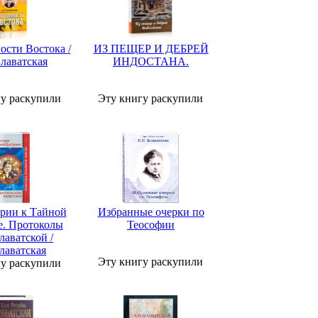
ости Востока /
ИЗ ПЕЩЕР И ДЕБРЕЙ
Блаватская
ИНДОСТАНА.
гу раскупили
Эту книгу раскупили
рии к Тайной
Избранные очерки по
е. Протоколы
Теософии
лаватской /
лаватская
Эту книгу раскупили
гу раскупили