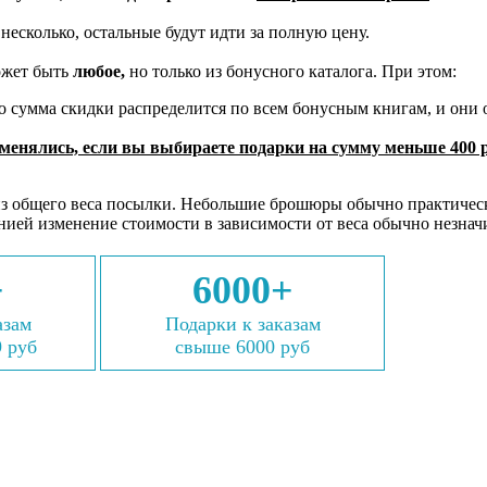
 несколько, остальные будут идти за полную цену.
ожет быть
любое,
но только из бонусного каталога. При этом:
то сумма скидки распределится по всем бонусным книгам, и они 
менялись, если вы выбираете подарки на сумму меньше 400 р
из общего веса посылки. Небольшие брошюры обычно практическ
нией изменение стоимости в зависимости от веса обычно незнач
+
6000+
азам
Подарки к заказам
9 руб
свыше 6000 руб