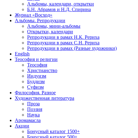
Альбомы, календари, открытки
Б.Н. Абрамов и Н.Д. Спирина
Журнал «Восход»
Альбомы. Репродукции
Альбомы, мини-альбомы
Открытки, календари
Репродукции в рамах Н.К. Рериха
Репродукции в рамах С.Н. Рериха
Репродукции в рамах (Разные художники)
English
Теософия и религии
Теософия
Христианство
Индуизм
Буддизм
Суфизм
Философия. Разное
Художественная литература
Проза
Поэзия
Наука
Аромамасла
Акции
Бонусный каталог 1500+
Бонусный каталог 500+