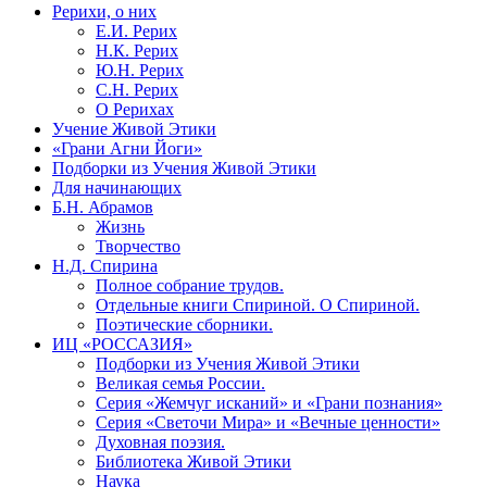
Рерихи, о них
Е.И. Рерих
Н.К. Рерих
Ю.Н. Рерих
С.Н. Рерих
О Рерихах
Учение Живой Этики
«Грани Агни Йоги»
Подборки из Учения Живой Этики
Для начинающих
Б.Н. Абрамов
Жизнь
Творчество
Н.Д. Спирина
Полное собрание трудов.
Отдельные книги Спириной. О Спириной.
Поэтические сборники.
ИЦ «РОССАЗИЯ»
Подборки из Учения Живой Этики
Великая семья России.
Серия «Жемчуг исканий» и «Грани познания»
Серия «Светочи Мира» и «Вечные ценности»
Духовная поэзия.
Библиотека Живой Этики
Наука