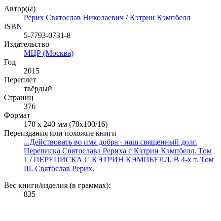
Автор(ы)
Рерих Святослав Николаевич
/
Кэтрин Кэмпбелл
ISBN
5-7793-0731-8
Издательство
МЦР (Москва)
Год
2015
Переплет
твёрдый
Страниц
376
Формат
170 х 240 мм (70х100/16)
Переиздания или похожие книги
...Действовать во имя добра - наш священный долг.
Переписка Святослава Рериха с Кэтрин Кэмпбелл. Том
1
/
ПЕРЕПИСКА С КЭТРИН КЭМПБЕЛЛ. В 4-х т. Том
III. Святослав Рерих.
Вес книги/изделия (в граммах):
835