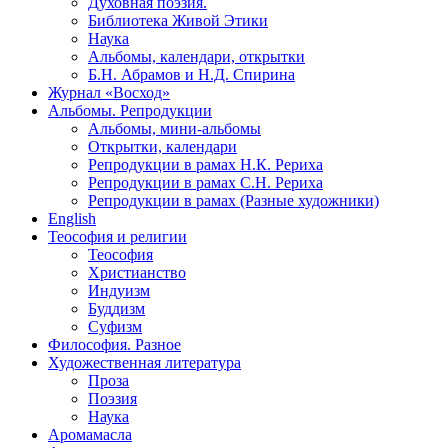
Духовная поэзия.
Библиотека Живой Этики
Наука
Альбомы, календари, открытки
Б.Н. Абрамов и Н.Д. Спирина
Журнал «Восход»
Альбомы. Репродукции
Альбомы, мини-альбомы
Открытки, календари
Репродукции в рамах Н.К. Рериха
Репродукции в рамах С.Н. Рериха
Репродукции в рамах (Разные художники)
English
Теософия и религии
Теософия
Христианство
Индуизм
Буддизм
Суфизм
Философия. Разное
Художественная литература
Проза
Поэзия
Наука
Аромамасла