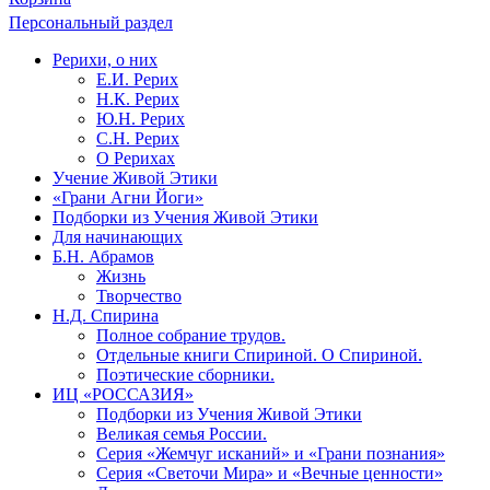
Персональный раздел
Рерихи, о них
Е.И. Рерих
Н.К. Рерих
Ю.Н. Рерих
С.Н. Рерих
О Рерихах
Учение Живой Этики
«Грани Агни Йоги»
Подборки из Учения Живой Этики
Для начинающих
Б.Н. Абрамов
Жизнь
Творчество
Н.Д. Спирина
Полное собрание трудов.
Отдельные книги Спириной. О Спириной.
Поэтические сборники.
ИЦ «РОССАЗИЯ»
Подборки из Учения Живой Этики
Великая семья России.
Серия «Жемчуг исканий» и «Грани познания»
Серия «Светочи Мира» и «Вечные ценности»