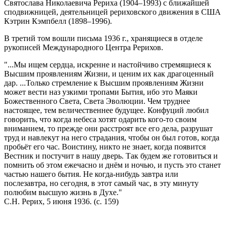
Святослава Николаевича Рериха (1904–1993) с ближайшей
сподвижницей, деятельницей рериховского движения в США
Кэтрин Кэмпбелл (1898–1996).
В третий том вошли письма 1936 г., хранящиеся в отделе
рукописей Международного Центра Рерихов.
"...Мы ищем сердца, искренне и настойчиво стремящиеся к
Высшим проявлениям Жизни, и ценим их как драгоценный
дар. ...Только стремление к Высшим проявлениям Жизни
может вести наз узкими тропами Бытия, ибо это Маяки
Божественного Света, Света Эволюции. Чем труднее
настоящее, тем величественнее будущее. Конфуций любил
говорить, что когда небеса хотят одарить кого-то своим
вниманием, то прежде они расстроят все его дела, разрушат
труд и навлекут на него страдания, чтобы он был готов, когда
пробьёт его час. Воистину, никто не знает, когда появится
Вестник и постучит в нашу дверь. Так будем же готовиться и
помнить об этом ежечасно и днём и ночью, и пусть это станет
частью нашего бытия. Не когда-нибудь завтра или
послезавтра, но сегодня, в этот самый час, в эту минуту
полюбим высшую жизнь в Духе."
С.Н. Рерих, 5 июня 1936. (с. 159)