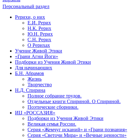
Персональный раздел
Рерихи, о них
Е.И. Рерих
Н.К. Рерих
Ю.Н. Рерих
С.Н. Рерих
О Рерихах
Учение Живой Этики
«Грани Агни Йоги»
Подборки из Учения Живой Этики
Для начинающих
Б.Н. Абрамов
Жизнь
Творчество
Н.Д. Спирина
Полное собрание трудов.
Отдельные книги Спириной. О Спириной.
Поэтические сборники.
ИЦ «РОССАЗИЯ»
Подборки из Учения Живой Этики
Великая семья России.
Серия «Жемчуг исканий» и «Грани познания»
Серия «Светочи Мира» и «Вечные ценности»