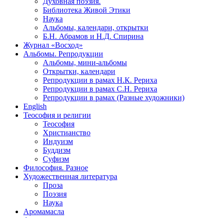
Духовная поэзия.
Библиотека Живой Этики
Наука
Альбомы, календари, открытки
Б.Н. Абрамов и Н.Д. Спирина
Журнал «Восход»
Альбомы. Репродукции
Альбомы, мини-альбомы
Открытки, календари
Репродукции в рамах Н.К. Рериха
Репродукции в рамах С.Н. Рериха
Репродукции в рамах (Разные художники)
English
Теософия и религии
Теософия
Христианство
Индуизм
Буддизм
Суфизм
Философия. Разное
Художественная литература
Проза
Поэзия
Наука
Аромамасла