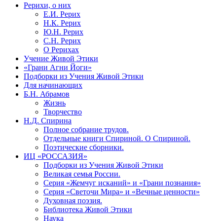
Рерихи, о них
Е.И. Рерих
Н.К. Рерих
Ю.Н. Рерих
С.Н. Рерих
О Рерихах
Учение Живой Этики
«Грани Агни Йоги»
Подборки из Учения Живой Этики
Для начинающих
Б.Н. Абрамов
Жизнь
Творчество
Н.Д. Спирина
Полное собрание трудов.
Отдельные книги Спириной. О Спириной.
Поэтические сборники.
ИЦ «РОССАЗИЯ»
Подборки из Учения Живой Этики
Великая семья России.
Серия «Жемчуг исканий» и «Грани познания»
Серия «Светочи Мира» и «Вечные ценности»
Духовная поэзия.
Библиотека Живой Этики
Наука