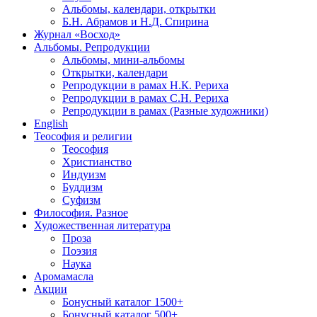
Альбомы, календари, открытки
Б.Н. Абрамов и Н.Д. Спирина
Журнал «Восход»
Альбомы. Репродукции
Альбомы, мини-альбомы
Открытки, календари
Репродукции в рамах Н.К. Рериха
Репродукции в рамах С.Н. Рериха
Репродукции в рамах (Разные художники)
English
Теософия и религии
Теософия
Христианство
Индуизм
Буддизм
Суфизм
Философия. Разное
Художественная литература
Проза
Поэзия
Наука
Аромамасла
Акции
Бонусный каталог 1500+
Бонусный каталог 500+