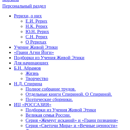
Персональный раздел
Рерихи, о них
Е.И. Рерих
Н.К. Рерих
Ю.Н. Рерих
С.Н. Рерих
О Рерихах
Учение Живой Этики
«Грани Агни Йоги»
Подборки из Учения Живой Этики
Для начинающих
Б.Н. Абрамов
Жизнь
Творчество
Н.Д. Спирина
Полное собрание трудов.
Отдельные книги Спириной. О Спириной.
Поэтические сборники.
ИЦ «РОССАЗИЯ»
Подборки из Учения Живой Этики
Великая семья России.
Серия «Жемчуг исканий» и «Грани познания»
Серия «Светочи Мира» и «Вечные ценности»