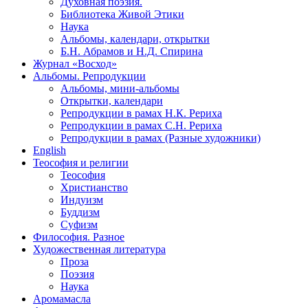
Духовная поэзия.
Библиотека Живой Этики
Наука
Альбомы, календари, открытки
Б.Н. Абрамов и Н.Д. Спирина
Журнал «Восход»
Альбомы. Репродукции
Альбомы, мини-альбомы
Открытки, календари
Репродукции в рамах Н.К. Рериха
Репродукции в рамах С.Н. Рериха
Репродукции в рамах (Разные художники)
English
Теософия и религии
Теософия
Христианство
Индуизм
Буддизм
Суфизм
Философия. Разное
Художественная литература
Проза
Поэзия
Наука
Аромамасла