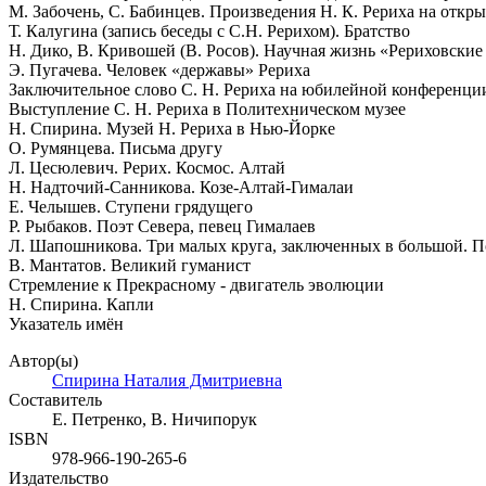
М. Забочень, С. Бабинцев. Произведения Н. К. Рериха на откр
Т. Калугина (запись беседы с С.Н. Рерихом). Братство
Н. Дико, В. Кривошей (В. Росов). Научная жизнь «Рериховские
Э. Пугачева. Человек «державы» Рериха
Заключительное слово С. Н. Рериха на юбилейной конференции
Выступление С. Н. Рериха в Политехническом музее
Н. Спирина. Музей Н. Рериха в Нью-Йорке
О. Румянцева. Письма другу
Л. Цесюлевич. Рерих. Космос. Алтай
Н. Надточий-Санникова. Козе-Алтай-Гималаи
Е. Челышев. Ступени грядущего
Р. Рыбаков. Поэт Севера, певец Гималаев
Л. Шапошникова. Три малых круга, заключенных в большой. П
В. Мантатов. Великий гуманист
Стремление к Прекрасному - двигатель эволюции
Н. Спирина. Капли
Указатель имён
Автор(ы)
Спирина Наталия Дмитриевна
Составитель
Е. Петренко, В. Ничипорук
ISBN
978-966-190-265-6
Издательство