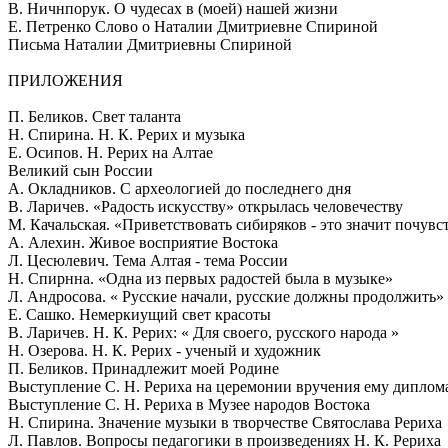
В. Ничнпорук. О чудесах в (моей) нашей жизни
Е. Петренко Слово о Наталии Дмитриевне Спириной
Письма Наталии Дмитриевны Спириной
ПРИЛОЖЕНИЯ
П. Беликов. Свет таланта
Н. Спирина. Н. К. Рерих и музыка
Е. Осипов. Н. Рерих на Алтае
Великий сын России
А. Окладников. С археологией до последнего дня
В. Ларичев. «Радость искусству» открылась человечеству
М. Качальская. «Приветствовать сибиряков - это значит почувс
А. Алехин. Живое восприятие Востока
Л. Цесюлевич. Тема Алтая - тема России
Н. Спирнна. «Одна из первых радостей была в музыке»
Л. Андросова. « Русские начали, русские должны продолжить»
Е. Сашко. Немеркиущий свет красоты
В. Ларичев. Н. К. Рерих: « Для своего, русского народа »
Н. Озерова. Н. К. Рерих - ученый и художник
П. Беликов. Принадлежит моей Родине
Выступление С. Н. Рериха на церемонии вручения ему диплома
Выступление С. Н. Рериха в Музее народов Востока
Н. Спирина. Значение музыки в творчестве Святослава Рериха
Л. Павлов. Вопросы педагогики в произведениях Н. К. Рериха