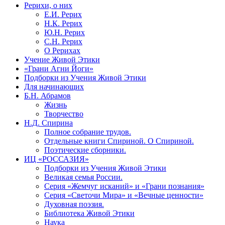
Рерихи, о них
Е.И. Рерих
Н.К. Рерих
Ю.Н. Рерих
С.Н. Рерих
О Рерихах
Учение Живой Этики
«Грани Агни Йоги»
Подборки из Учения Живой Этики
Для начинающих
Б.Н. Абрамов
Жизнь
Творчество
Н.Д. Спирина
Полное собрание трудов.
Отдельные книги Спириной. О Спириной.
Поэтические сборники.
ИЦ «РОССАЗИЯ»
Подборки из Учения Живой Этики
Великая семья России.
Серия «Жемчуг исканий» и «Грани познания»
Серия «Светочи Мира» и «Вечные ценности»
Духовная поэзия.
Библиотека Живой Этики
Наука