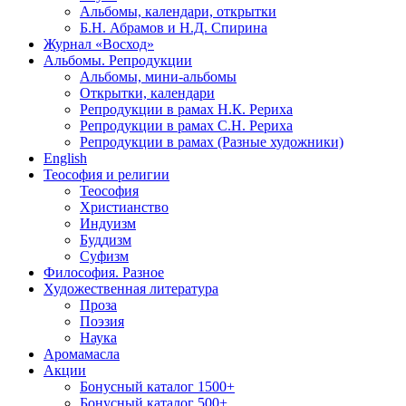
Альбомы, календари, открытки
Б.Н. Абрамов и Н.Д. Спирина
Журнал «Восход»
Альбомы. Репродукции
Альбомы, мини-альбомы
Открытки, календари
Репродукции в рамах Н.К. Рериха
Репродукции в рамах С.Н. Рериха
Репродукции в рамах (Разные художники)
English
Теософия и религии
Теософия
Христианство
Индуизм
Буддизм
Суфизм
Философия. Разное
Художественная литература
Проза
Поэзия
Наука
Аромамасла
Акции
Бонусный каталог 1500+
Бонусный каталог 500+