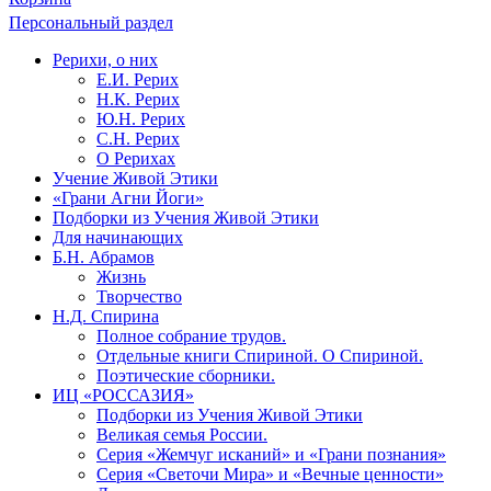
Персональный раздел
Рерихи, о них
Е.И. Рерих
Н.К. Рерих
Ю.Н. Рерих
С.Н. Рерих
О Рерихах
Учение Живой Этики
«Грани Агни Йоги»
Подборки из Учения Живой Этики
Для начинающих
Б.Н. Абрамов
Жизнь
Творчество
Н.Д. Спирина
Полное собрание трудов.
Отдельные книги Спириной. О Спириной.
Поэтические сборники.
ИЦ «РОССАЗИЯ»
Подборки из Учения Живой Этики
Великая семья России.
Серия «Жемчуг исканий» и «Грани познания»
Серия «Светочи Мира» и «Вечные ценности»