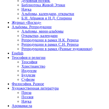
Духовная поэзия.
Библиотека Живой Этики
Наука
Альбомы, календари, открытки
Б.Н. Абрамов и Н.Д. Спирина
Журнал «Восход»
Альбомы. Репродукции
Альбомы, мини-альбомы
Открытки, календари
Репродукции в рамах Н.К. Рериха
Репродукции в рамах С.Н. Рериха
Репродукции в рамах (Разные художники)
English
Теософия и религии
Теософия
Христианство
Индуизм
Буддизм
Суфизм
Философия. Разное
Художественная литература
Проза
Поэзия
Наука
Аромамасла