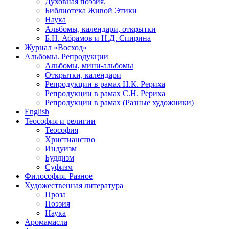
Духовная поэзия.
Библиотека Живой Этики
Наука
Альбомы, календари, открытки
Б.Н. Абрамов и Н.Д. Спирина
Журнал «Восход»
Альбомы. Репродукции
Альбомы, мини-альбомы
Открытки, календари
Репродукции в рамах Н.К. Рериха
Репродукции в рамах С.Н. Рериха
Репродукции в рамах (Разные художники)
English
Теософия и религии
Теософия
Христианство
Индуизм
Буддизм
Суфизм
Философия. Разное
Художественная литература
Проза
Поэзия
Наука
Аромамасла