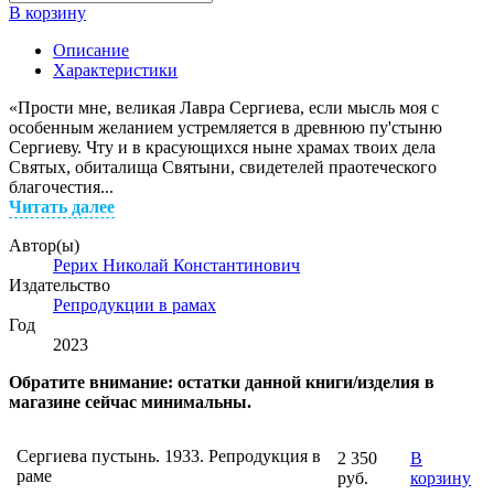
В корзину
Описание
Характеристики
«Прости мне, великая Лавра Сергиева, если мысль моя с
особенным желанием устремляется в древнюю пу'стыню
Сергиеву. Чту и в красующихся ныне храмах твоих дела
Святых, обиталища Святыни, свидетелей праотеческого
благочестия...
Читать далее
Автор(ы)
Рерих Николай Константинович
Издательство
Репродукции в рамах
Год
2023
Обратите внимание: остатки данной книги/изделия в
магазине сейчас минимальны.
Сергиева пустынь. 1933. Репродукция в
2 350
В
раме
руб.
корзину