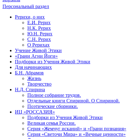
Персональный раздел
Рерихи, о них
Е.И. Рерих
Н.К. Рерих
Ю.Н. Рерих
С.Н. Рерих
О Рерихах
Учение Живой Этики
«Грани Агни Йоги»
Подборки из Учения Живой Этики
Для начинающих
Б.Н. Абрамов
Жизнь
Творчество
Н.Д. Спирина
Полное собрание трудов.
Отдельные книги Спириной. О Спириной.
Поэтические сборники.
ИЦ «РОССАЗИЯ»
Подборки из Учения Живой Этики
Великая семья России.
Серия «Жемчуг исканий» и «Грани познания»
Серия «Светочи Мира» и «Вечные ценности»