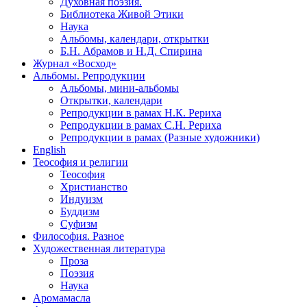
Духовная поэзия.
Библиотека Живой Этики
Наука
Альбомы, календари, открытки
Б.Н. Абрамов и Н.Д. Спирина
Журнал «Восход»
Альбомы. Репродукции
Альбомы, мини-альбомы
Открытки, календари
Репродукции в рамах Н.К. Рериха
Репродукции в рамах С.Н. Рериха
Репродукции в рамах (Разные художники)
English
Теософия и религии
Теософия
Христианство
Индуизм
Буддизм
Суфизм
Философия. Разное
Художественная литература
Проза
Поэзия
Наука
Аромамасла