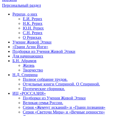
Персональный раздел
Рерихи, о них
Е.И. Рерих
Н.К. Рерих
Ю.Н. Рерих
С.Н. Рерих
О Рерихах
Учение Живой Этики
«Грани Агни Йоги»
Подборки из Учения Живой Этики
Для начинающих
Б.Н. Абрамов
Жизнь
Творчество
Н.Д. Спирина
Полное собрание трудов.
Отдельные книги Спириной. О Спириной.
Поэтические сборники.
ИЦ «РОССАЗИЯ»
Подборки из Учения Живой Этики
Великая семья России.
Серия «Жемчуг исканий» и «Грани познания»
Серия «Светочи Мира» и «Вечные ценности»