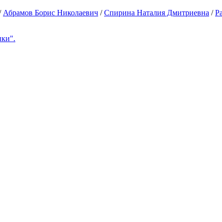
/
Абрамов Борис Николаевич
/
Спирина Наталия Дмитриевна
/
Р
ки".