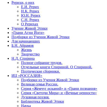
Рерихи, о них
Е.И. Рерих
Н.К. Рерих
Ю.Н. Рерих
С.Н. Рерих
О Рерихах
Учение Живой Этики
«Грани Агни Йоги»
Подборки из Учения Живой Этики
Для начинающих
Б.Н. Абрамов
Жизнь
Творчество
Н.Д. Спирина
Полное собрание трудов.
Отдельные книги Спириной. О Спириной.
Поэтические сборники.
ИЦ «РОССАЗИЯ»
Подборки из Учения Живой Этики
Великая семья России.
Серия «Жемчуг исканий» и «Грани познания»
Серия «Светочи Мира» и «Вечные ценности»
Духовная поэзия.
Библиотека Живой Этики
Наука