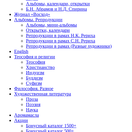
Альбомы, календари, открытки
Б.Н. Абрамов и Н.Д. Спирина
Журнал «Восход»
Альбомы. Репродукции
Альбомы, мини-альбомы
Открытки, календари
Репродукции в рамах Н.К. Рериха
Репродукции в рамах С.Н. Рериха
Репродукции в рамах (Разные художники)
English
Теософия и религии
Теософия
Христианство
Индуизм
Буддизм
Суфизм
Философия. Разное
Художественная литература
Проза
Поэзия
Наука
Аромамасла
Акции
Бонусный каталог 1500+
Бонусный каталог 500+