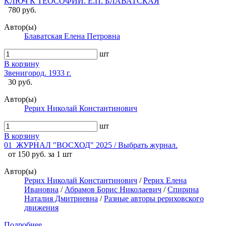
КЛЮЧ К ТЕОСОФИИ. Е.П. БЛАВАТСКАЯ
780 руб.
Автор(ы)
Блаватская Елена Петровна
шт
В корзину
Звенигород. 1933 г.
30 руб.
Автор(ы)
Рерих Николай Константинович
шт
В корзину
01_ЖУРНАЛ "ВОСХОД" 2025 / Выбрать журнал.
от 150 руб. за 1 шт
Автор(ы)
Рерих Николай Константинович
/
Рерих Елена
Ивановна
/
Абрамов Борис Николаевич
/
Спирина
Наталия Дмитриевна
/
Разные авторы рериховского
движения
Подробнее