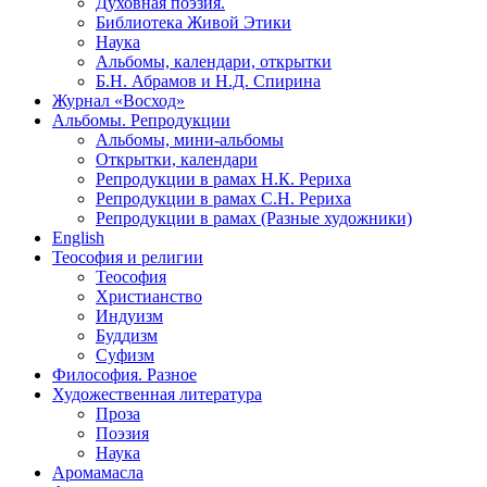
Духовная поэзия.
Библиотека Живой Этики
Наука
Альбомы, календари, открытки
Б.Н. Абрамов и Н.Д. Спирина
Журнал «Восход»
Альбомы. Репродукции
Альбомы, мини-альбомы
Открытки, календари
Репродукции в рамах Н.К. Рериха
Репродукции в рамах С.Н. Рериха
Репродукции в рамах (Разные художники)
English
Теософия и религии
Теософия
Христианство
Индуизм
Буддизм
Суфизм
Философия. Разное
Художественная литература
Проза
Поэзия
Наука
Аромамасла