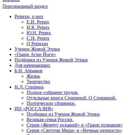
Персональный раздел
Рерихи, о них
Е.И. Рерих
Н.К. Рерих
Ю.Н. Рерих
С.Н. Рерих
О Рерихах
Учение Живой Этики
«Грани Агни Йоги»
Подборки из Учения Живой Этики
Для начинающих
Б.Н. Абрамов
Жизнь
Творчество
Н.Д. Спирина
Полное собрание трудов.
Отдельные книги Спириной. О Спириной.
Поэтические сборники.
ИЦ «РОССАЗИЯ»
Подборки из Учения Живой Этики
Великая семья России.
Серия «Жемчуг исканий» и «Грани познания»
Серия «Светочи Мира» и «Вечные ценности»