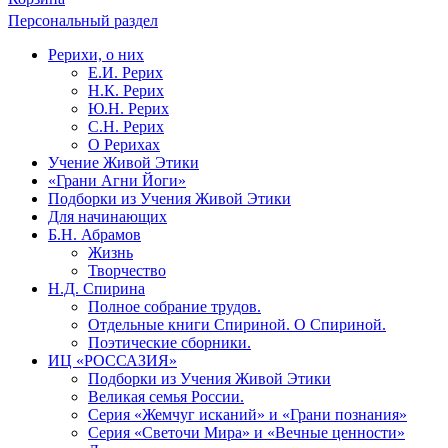
Персональный раздел
Рерихи, о них
Е.И. Рерих
Н.К. Рерих
Ю.Н. Рерих
С.Н. Рерих
О Рерихах
Учение Живой Этики
«Грани Агни Йоги»
Подборки из Учения Живой Этики
Для начинающих
Б.Н. Абрамов
Жизнь
Творчество
Н.Д. Спирина
Полное собрание трудов.
Отдельные книги Спириной. О Спириной.
Поэтические сборники.
ИЦ «РОССАЗИЯ»
Подборки из Учения Живой Этики
Великая семья России.
Серия «Жемчуг исканий» и «Грани познания»
Серия «Светочи Мира» и «Вечные ценности»