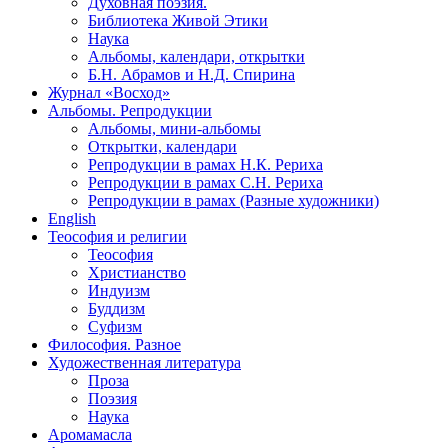
Духовная поэзия.
Библиотека Живой Этики
Наука
Альбомы, календари, открытки
Б.Н. Абрамов и Н.Д. Спирина
Журнал «Восход»
Альбомы. Репродукции
Альбомы, мини-альбомы
Открытки, календари
Репродукции в рамах Н.К. Рериха
Репродукции в рамах С.Н. Рериха
Репродукции в рамах (Разные художники)
English
Теософия и религии
Теософия
Христианство
Индуизм
Буддизм
Суфизм
Философия. Разное
Художественная литература
Проза
Поэзия
Наука
Аромамасла