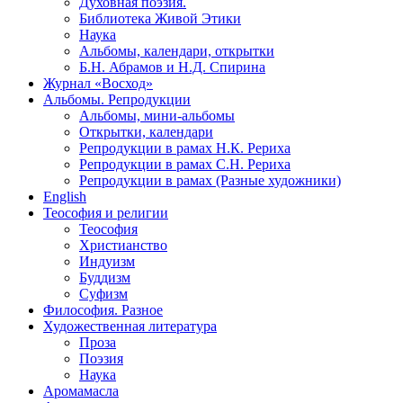
Духовная поэзия.
Библиотека Живой Этики
Наука
Альбомы, календари, открытки
Б.Н. Абрамов и Н.Д. Спирина
Журнал «Восход»
Альбомы. Репродукции
Альбомы, мини-альбомы
Открытки, календари
Репродукции в рамах Н.К. Рериха
Репродукции в рамах С.Н. Рериха
Репродукции в рамах (Разные художники)
English
Теософия и религии
Теософия
Христианство
Индуизм
Буддизм
Суфизм
Философия. Разное
Художественная литература
Проза
Поэзия
Наука
Аромамасла