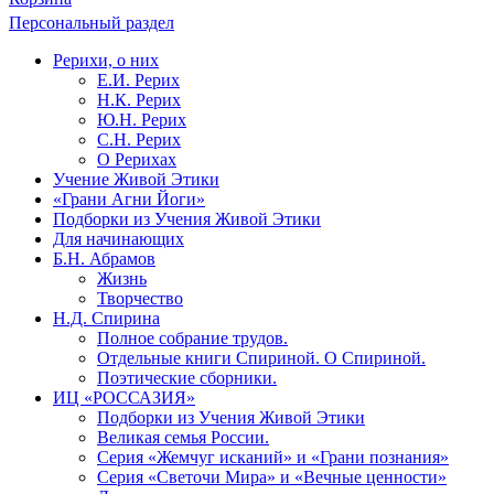
Персональный раздел
Рерихи, о них
Е.И. Рерих
Н.К. Рерих
Ю.Н. Рерих
С.Н. Рерих
О Рерихах
Учение Живой Этики
«Грани Агни Йоги»
Подборки из Учения Живой Этики
Для начинающих
Б.Н. Абрамов
Жизнь
Творчество
Н.Д. Спирина
Полное собрание трудов.
Отдельные книги Спириной. О Спириной.
Поэтические сборники.
ИЦ «РОССАЗИЯ»
Подборки из Учения Живой Этики
Великая семья России.
Серия «Жемчуг исканий» и «Грани познания»
Серия «Светочи Мира» и «Вечные ценности»