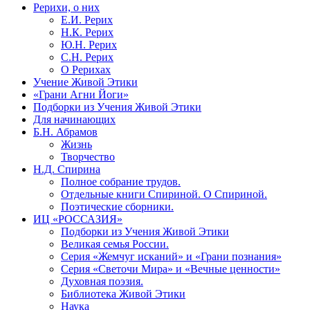
Рерихи, о них
Е.И. Рерих
Н.К. Рерих
Ю.Н. Рерих
С.Н. Рерих
О Рерихах
Учение Живой Этики
«Грани Агни Йоги»
Подборки из Учения Живой Этики
Для начинающих
Б.Н. Абрамов
Жизнь
Творчество
Н.Д. Спирина
Полное собрание трудов.
Отдельные книги Спириной. О Спириной.
Поэтические сборники.
ИЦ «РОССАЗИЯ»
Подборки из Учения Живой Этики
Великая семья России.
Серия «Жемчуг исканий» и «Грани познания»
Серия «Светочи Мира» и «Вечные ценности»
Духовная поэзия.
Библиотека Живой Этики
Наука