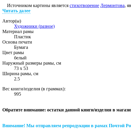
Источником картины является
стихотворение
Лермонтова
, 
Читать далее
Автор(ы)
Художники (разное)
Материал рамы
Пластик
Основа печати
Бумага
Цвет рамы
белый
Наружный размеры рамы, см
73 х 53
Ширина рамы, см
2.5
Вес книги/изделия (в граммах):
995
Обратите внимание: остатки данной книги/изделия в магаз
Внимание! Мы отправляем репродукции в рамах Почтой Рос