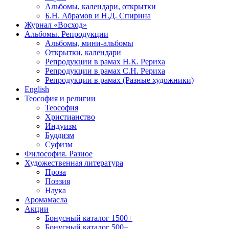
Альбомы, календари, открытки
Б.Н. Абрамов и Н.Д. Спирина
Журнал «Восход»
Альбомы. Репродукции
Альбомы, мини-альбомы
Открытки, календари
Репродукции в рамах Н.К. Рериха
Репродукции в рамах С.Н. Рериха
Репродукции в рамах (Разные художники)
English
Теософия и религии
Теософия
Христианство
Индуизм
Буддизм
Суфизм
Философия. Разное
Художественная литература
Проза
Поэзия
Наука
Аромамасла
Акции
Бонусный каталог 1500+
Бонусный каталог 500+