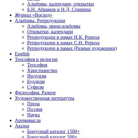
Альбомы, календари, открытки
Б.Н. Абрамов и Н.Д. Спирина
Журнал «Восход»
Альбомы. Репродукции
Альбомы, мини-альбомы
Открытки, календари
Репродукции в рамах Н.К. Рериха
Репродукции в рамах С.Н. Рериха
Репродукции в рамах (Разные художники)
English
Теософия и религии
Теософия
Христианство
Индуизм
Буддизм
Суфизм
Философия. Разное
Художественная литература
Проза
Поэзия
Наука
Аромамасла
Акции
Бонусный каталог 1500+
Бонусный каталог 500+