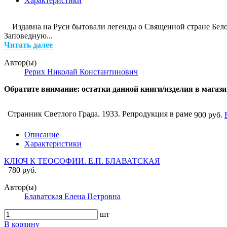
Характеристики
Издавна на Руси бытовали легенды о Священной стране Белов
Заповедную...
Читать далее
Автор(ы)
Рерих Николай Константинович
Обратите внимание: остатки данной книги/изделия в магаз
Странник Светлого Града. 1933. Репродукция в раме
900 руб.
Описание
Характеристики
КЛЮЧ К ТЕОСОФИИ. Е.П. БЛАВАТСКАЯ
780 руб.
Автор(ы)
Блаватская Елена Петровна
шт
В корзину