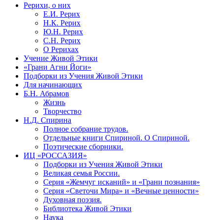
Рерихи, о них
Е.И. Рерих
Н.К. Рерих
Ю.Н. Рерих
С.Н. Рерих
О Рерихах
Учение Живой Этики
«Грани Агни Йоги»
Подборки из Учения Живой Этики
Для начинающих
Б.Н. Абрамов
Жизнь
Творчество
Н.Д. Спирина
Полное собрание трудов.
Отдельные книги Спириной. О Спириной.
Поэтические сборники.
ИЦ «РОССАЗИЯ»
Подборки из Учения Живой Этики
Великая семья России.
Серия «Жемчуг исканий» и «Грани познания»
Серия «Светочи Мира» и «Вечные ценности»
Духовная поэзия.
Библиотека Живой Этики
Наука