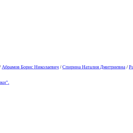
/
Абрамов Борис Николаевич
/
Спирина Наталия Дмитриевна
/
Р
ки".