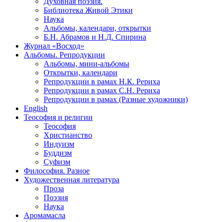
Духовная поэзия.
Библиотека Живой Этики
Наука
Альбомы, календари, открытки
Б.Н. Абрамов и Н.Д. Спирина
Журнал «Восход»
Альбомы. Репродукции
Альбомы, мини-альбомы
Открытки, календари
Репродукции в рамах Н.К. Рериха
Репродукции в рамах С.Н. Рериха
Репродукции в рамах (Разные художники)
English
Теософия и религии
Теософия
Христианство
Индуизм
Буддизм
Суфизм
Философия. Разное
Художественная литература
Проза
Поэзия
Наука
Аромамасла