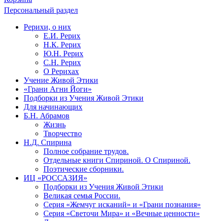
Персональный раздел
Рерихи, о них
Е.И. Рерих
Н.К. Рерих
Ю.Н. Рерих
С.Н. Рерих
О Рерихах
Учение Живой Этики
«Грани Агни Йоги»
Подборки из Учения Живой Этики
Для начинающих
Б.Н. Абрамов
Жизнь
Творчество
Н.Д. Спирина
Полное собрание трудов.
Отдельные книги Спириной. О Спириной.
Поэтические сборники.
ИЦ «РОССАЗИЯ»
Подборки из Учения Живой Этики
Великая семья России.
Серия «Жемчуг исканий» и «Грани познания»
Серия «Светочи Мира» и «Вечные ценности»