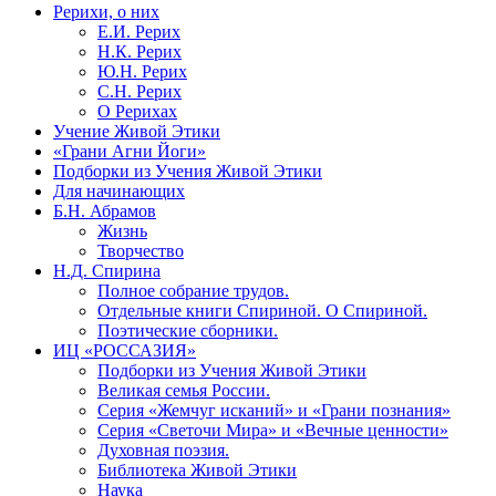
Рерихи, о них
Е.И. Рерих
Н.К. Рерих
Ю.Н. Рерих
С.Н. Рерих
О Рерихах
Учение Живой Этики
«Грани Агни Йоги»
Подборки из Учения Живой Этики
Для начинающих
Б.Н. Абрамов
Жизнь
Творчество
Н.Д. Спирина
Полное собрание трудов.
Отдельные книги Спириной. О Спириной.
Поэтические сборники.
ИЦ «РОССАЗИЯ»
Подборки из Учения Живой Этики
Великая семья России.
Серия «Жемчуг исканий» и «Грани познания»
Серия «Светочи Мира» и «Вечные ценности»
Духовная поэзия.
Библиотека Живой Этики
Наука