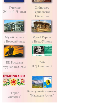
Учение
Сибирское
Живой Этики
Рериховское
Общество
Музей Рериха
Музей Рериха
в Новосибирске
в Верх-Уймоне
Сайт
ИЦ Россазия
Н.Д. Спириной
Журнал ВОСХОД
Культурный комплекс
"Город
"Наследие Алтая"
мастеров"