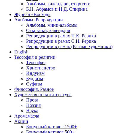
Альбомы, календари, открытки
Б.Н. Абрамов и Н.Д. Спирина
Журнал «Восход»
Альбомы. Репродукции
Альбомы, мини-альбомы
Открытки, календари
Репродукции в рамах Н.К. Рериха
Репродукции в рамах С.Н. Рериха
Репродукции в рамах (Разные художники)
English
Теософия и религии
Теософия
Христианство
Индуизм
Буддизм
Суфизм
Философия. Разное
Художественная литература
Проза
Поэзия
Наука
Аромамасла
Акции
Бонусный каталог 1500+
Бонусный каталог 500+