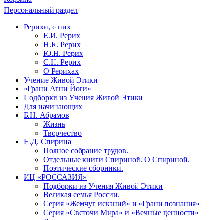
Персональный раздел
Рерихи, о них
Е.И. Рерих
Н.К. Рерих
Ю.Н. Рерих
С.Н. Рерих
О Рерихах
Учение Живой Этики
«Грани Агни Йоги»
Подборки из Учения Живой Этики
Для начинающих
Б.Н. Абрамов
Жизнь
Творчество
Н.Д. Спирина
Полное собрание трудов.
Отдельные книги Спириной. О Спириной.
Поэтические сборники.
ИЦ «РОССАЗИЯ»
Подборки из Учения Живой Этики
Великая семья России.
Серия «Жемчуг исканий» и «Грани познания»
Серия «Светочи Мира» и «Вечные ценности»