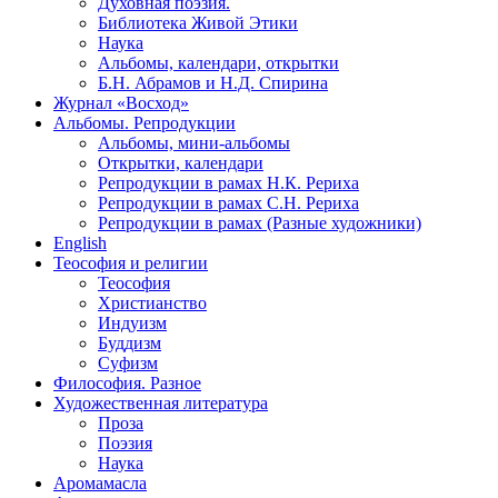
Духовная поэзия.
Библиотека Живой Этики
Наука
Альбомы, календари, открытки
Б.Н. Абрамов и Н.Д. Спирина
Журнал «Восход»
Альбомы. Репродукции
Альбомы, мини-альбомы
Открытки, календари
Репродукции в рамах Н.К. Рериха
Репродукции в рамах С.Н. Рериха
Репродукции в рамах (Разные художники)
English
Теософия и религии
Теософия
Христианство
Индуизм
Буддизм
Суфизм
Философия. Разное
Художественная литература
Проза
Поэзия
Наука
Аромамасла