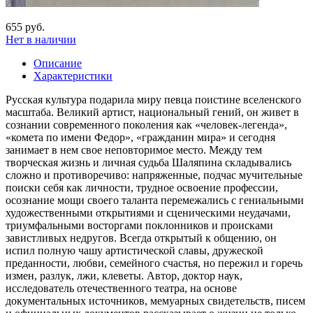
655 руб.
Нет в наличии
Описание
Характеристики
Русская культура подарила миру певца поистине вселенского
масштаба. Великий артист, национальный гений, он живет в
сознании современного поколения как «человек-легенда»,
«комета по имени Федор», «гражданин мира» и сегодня
занимает в нем свое неповторимое место. Между тем
творческая жизнь и личная судьба Шаляпина складывались
сложно и противоречиво: напряженные, подчас мучительные
поиски себя как личности, трудное освоение профессии,
осознание мощи своего таланта перемежались с гениальными
художественными открытиями и сценическими неудачами,
триумфальными восторгами поклонников и происками
завистливых недругов. Всегда открытый к общению, он
испил полную чашу артистической славы, дружеской
преданности, любви, семейного счастья, но пережил и горечь
измен, разлук, лжи, клеветы. Автор, доктор наук,
исследователь отечественного театра, на основе
документальных источников, мемуарных свидетельств, писем