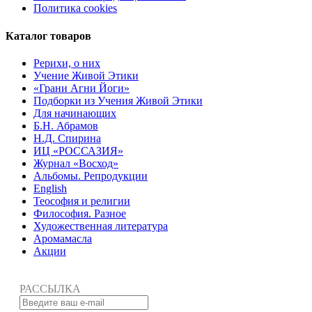
Политика cookies
Каталог товаров
Рерихи, о них
Учение Живой Этики
«Грани Агни Йоги»
Подборки из Учения Живой Этики
Для начинающих
Б.Н. Абрамов
Н.Д. Спирина
ИЦ «РОССАЗИЯ»
Журнал «Восход»
Альбомы. Репродукции
English
Теософия и религии
Философия. Разное
Художественная литература
Аромамасла
Акции
РАССЫЛКА