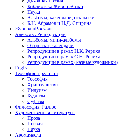
Духовная поэзия.
Библиотека Живой Этики
Наука
Альбомы, календари, открытки
Б.Н. Абрамов и Н.Д. Спирина
Журнал «Восход»
Альбомы. Репродукции
Альбомы, мини-альбомы
Открытки, календари
Репродукции в рамах Н.К. Рериха
Репродукции в рамах С.Н. Рериха
Репродукции в рамах (Разные художники)
English
Теософия и религии
Теософия
Христианство
Индуизм
Буддизм
Суфизм
Философия. Разное
Художественная литература
Проза
Поэзия
Наука
Аромамасла