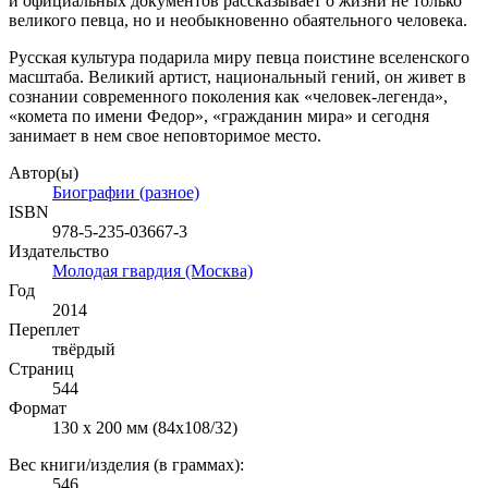
и официальных документов рассказывает о жизни не только
великого певца, но и необыкновенно обаятельного человека.
Русская культура подарила миру певца поистине вселенского
масштаба. Великий артист, национальный гений, он живет в
сознании современного поколения как «человек-легенда»,
«комета по имени Федор», «гражданин мира» и сегодня
занимает в нем свое неповторимое место.
Автор(ы)
Биографии (разное)
ISBN
978-5-235-03667-3
Издательство
Молодая гвардия (Москва)
Год
2014
Переплет
твёрдый
Страниц
544
Формат
130 х 200 мм (84х108/32)
Вес книги/изделия (в граммах):
546