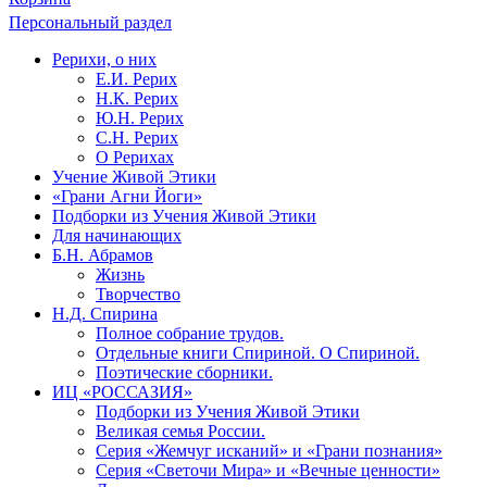
Персональный раздел
Рерихи, о них
Е.И. Рерих
Н.К. Рерих
Ю.Н. Рерих
С.Н. Рерих
О Рерихах
Учение Живой Этики
«Грани Агни Йоги»
Подборки из Учения Живой Этики
Для начинающих
Б.Н. Абрамов
Жизнь
Творчество
Н.Д. Спирина
Полное собрание трудов.
Отдельные книги Спириной. О Спириной.
Поэтические сборники.
ИЦ «РОССАЗИЯ»
Подборки из Учения Живой Этики
Великая семья России.
Серия «Жемчуг исканий» и «Грани познания»
Серия «Светочи Мира» и «Вечные ценности»